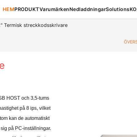
HEM
PRODUKT
Varumärken
Nedladdningar
Solutions
KO
 Termisk streckkodsskrivare
ÖVERS
re
USB HOST och 3,5-tums
stighet på 8 ips, vilket
ssutom kan de automatiskt
 sig på PC-inställningar.