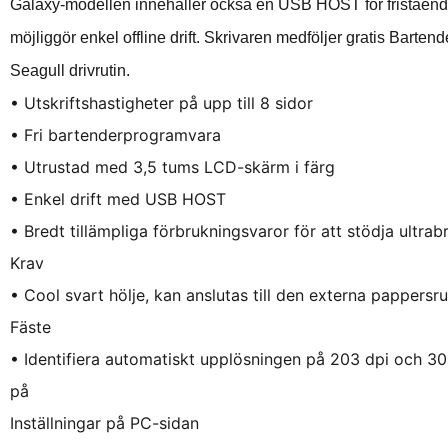
Galaxy-modellen innehåller också en USB HOST för fristående 
möjliggör enkel offline drift. Skrivaren medföljer gratis Barte
Seagull drivrutin.
• Utskriftshastigheter på upp till 8 sidor
• Fri bartenderprogramvara
• Utrustad med 3,5 tums LCD-skärm i färg
• Enkel drift med USB HOST
• Bredt tillämpliga förbrukningsvaror för att stödja ultrabr
Krav
• Cool svart hölje, kan anslutas till den externa pappersru
Fäste
• Identifiera automatiskt upplösningen på 203 dpi och 300 
på
Inställningar på PC-sidan