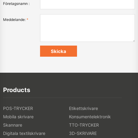
Företagsnamn :
Meddelande:
*
Products
POS-TRYCKER
Etikettskrivare
Mobila skrivare
Konsumentelektronik
Skannare
TTO-TRYCKER
Digitala textilskrivare
3D-SKRIVARE