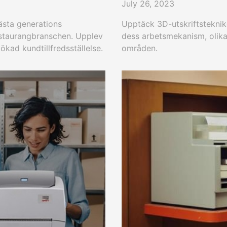
July 26, 2023
ästa generations
Upptäck 3D-utskriftsteknik
restaurangbranschen. Upplev
dess arbetsmekanism, olika
 ökad kundtillfredsställelse.
områden.