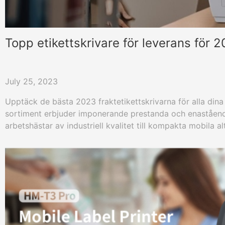
Topp etikettskrivare för leverans för 
July 25, 2023
Upptäck de bästa 2023 fraktetikettskrivarna för alla din
sortiment erbjuder imponerande prestanda och enastående
arbetshästar av industriell kvalitet till kompakta mobila al