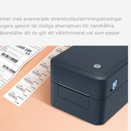
amhet med avancerade streckkodsutskrivningslösningar.
avigera genom de otaliga alternativen för handhållna
säkerställer att du gör ett välinformerat val som passar