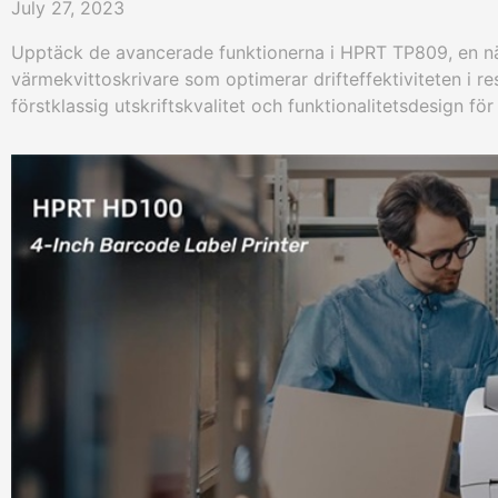
July 27, 2023
Upptäck de avancerade funktionerna i HPRT TP809, en n
värmekvittoskrivare som optimerar drifteffektiviteten i 
förstklassig utskriftskvalitet och funktionalitetsdesign för