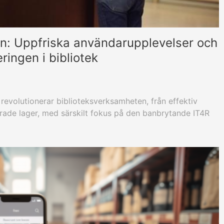
ion: Uppfriska användarupplevelser och
ringen i bibliotek
revolutionerar biblioteksverksamheten, från effektiv
serade lager, med särskilt fokus på den banbrytande IT4R