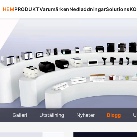
HEM
PRODUKT
Varumärken
Nedladdningar
Solutions
KO
r
Galleri
Utställning
Nyheter
Blogg
U