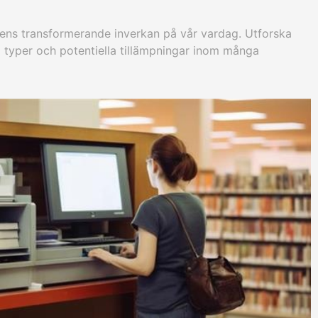
ens transformerande inverkan på vår vardag. Utforska
 typer och potentiella tillämpningar inom många