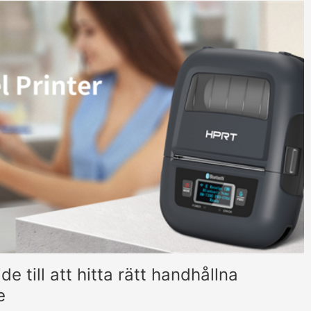
täck hur de formar framtiden för varumärkesskydd.
e till att hitta rätt handhållna
e