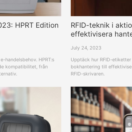
2023: HPRT Edition
RFID-teknik i akt
effektivisera hante
July 24, 2023
a e-handelsbehov. HPRT:s
Upptäck hur RFID-etiketter 
 kompatibilitet, från
bokhantering till effektivi
ternativ.
RFID-skrivaren.