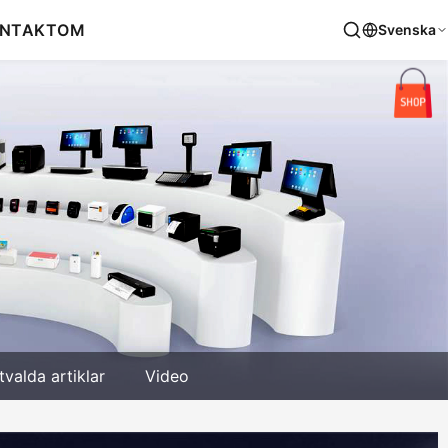
NTAKT
OM
Svenska
tvalda artiklar
Video