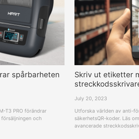
trar spårbarheten
Skriv ut etiketter
streckkodsskrivar
July 20, 2023
HM-T3 PRO förändrar
Utforska världen av anti-f
 försäljningen och
säkerhetsQR-koder. Läs om 
avancerade streckkodsskriv
förfalskade varor. Förstå p