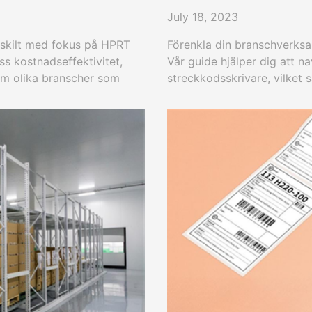
July 18, 2023
rskilt med fokus på HPRT
Förenkla din branschverks
ss kostnadseffektivitet,
Vår guide hjälper dig att n
nom olika branscher som
streckkodsskrivare, vilket 
. Upptäck hur investeringar
dina specifika behov.
måföretagsverksamhet.