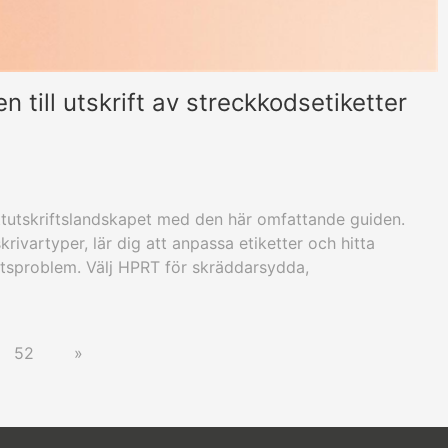
n till utskrift av streckkodsetiketter
ttutskriftslandskapet med den här omfattande guiden.
krivartyper, lär dig att anpassa etiketter och hitta
iftsproblem. Välj HPRT för skräddarsydda,
sutskrivningslösningar.
52
»