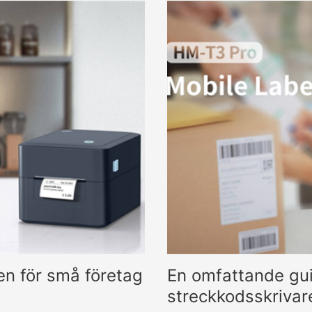
säkerhetsetiketter och upp
en för små företag
En omfattande guid
streckkodsskrivar