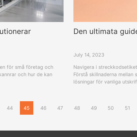
utionerar
Den ultimata guide
July 14, 2023
en för små företag och
Navigera i streckkodsetike
kannrar och hur de kan
Förstå skillnaderna mellan s
lösningar för vanliga utskr
branschspecifika streckkod
44
45
46
47
48
49
50
51