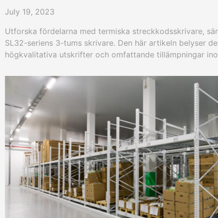
July 19, 2023
Utforska fördelarna med termiska streckkodsskrivare, sä
SL32-seriens 3-tums skrivare. Den här artikeln belyser de
högkvalitativa utskrifter och omfattande tillämpningar i
klädbutiker, bokhandlare, delikatesser och presentbutiker
i detta effektiva och tillförlitliga verktyg kan öka din s