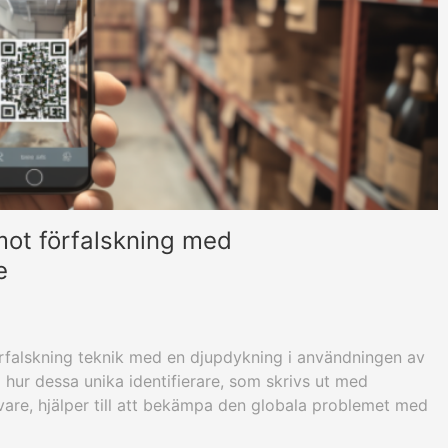
 mot förfalskning med
e
örfalskning teknik med en djupdykning i användningen av
hur dessa unika identifierare, som skrivs ut med
are, hjälper till att bekämpa den globala problemet med
rocessen att generera, skriva ut och använda dessa