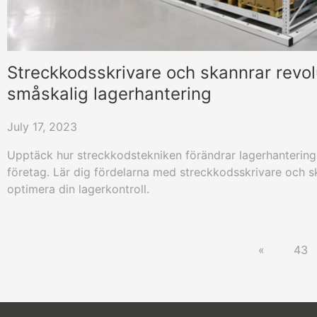
Streckkodsskrivare och skannrar revol
småskalig lagerhantering
July 17, 2023
Upptäck hur streckkodstekniken förändrar lagerhantering
företag. Lär dig fördelarna med streckkodsskrivare och s
optimera din lagerkontroll.
«
43