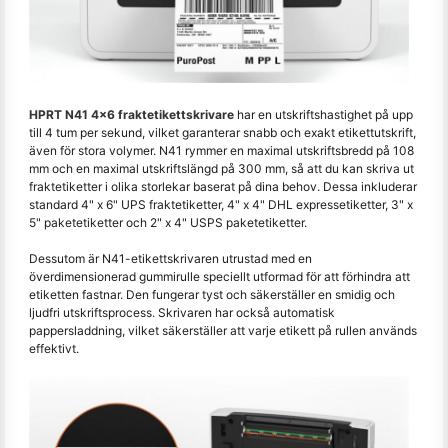
HPRT N41 4x6 fraktetikettskrivare
har en utskriftshastighet på upp
till 4 tum per sekund, vilket garanterar snabb och exakt etikettutskrift,
även för stora volymer. N41 rymmer en maximal utskriftsbredd på 108
mm och en maximal utskriftslängd på 300 mm, så att du kan skriva ut
fraktetiketter i olika storlekar baserat på dina behov. Dessa inkluderar
standard 4" x 6" UPS fraktetiketter, 4" x 4" DHL expressetiketter, 3" x
5" paketetiketter och 2" x 4" USPS paketetiketter.
Dessutom är N41-etikettskrivaren utrustad med en
överdimensionerad gummirulle speciellt utformad för att förhindra att
etiketten fastnar. Den fungerar tyst och säkerställer en smidig och
ljudfri utskriftsprocess. Skrivaren har också automatisk
pappersladdning, vilket säkerställer att varje etikett på rullen används
effektivt.