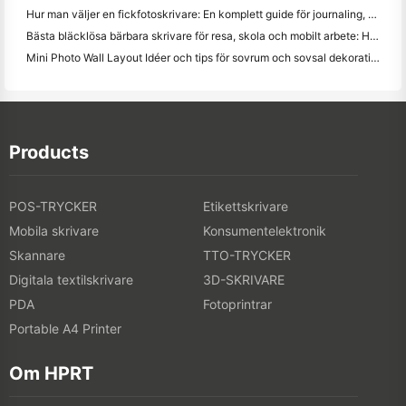
Hur man väljer en fickfotoskrivare: En komplett guide för journaling, resor och iPhone-användare
Bästa bläcklösa bärbara skrivare för resa, skola och mobilt arbete: Hanin MT620 Pro Review
Mini Photo Wall Layout Idéer och tips för sovrum och sovsal dekoration
Products
POS-TRYCKER
Etikettskrivare
Mobila skrivare
Konsumentelektronik
Skannare
TTO-TRYCKER
Digitala textilskrivare
3D-SKRIVARE
PDA
Fotoprintrar
Portable A4 Printer
Om HPRT