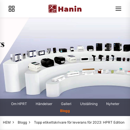
Om HPRT
Händelser
Galleri
Utställning
Nyheter
Blogg
HEM
Blogg
Topp etikettskrivare för leverans för 2023: HPRT Edition