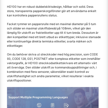
HD100 har en robust dubbelskiktsdesign, hållbar och solid. Dess
stora, transparenta papperskorgsfönster gör att användarna enkelt
kan kontrollera pappersrullens status.
Facket rymmer en pappersrulle med en maximal diameter på 5 tum
och stöder en maximal utskriftsbredd på 108mm, vilket gör den
lämplig för utskrift av fraktetiketter upp till 4 tum breda. Dessutom är
den kompatibel med ett brett utbud av etiketttyper, inklusive stansade
eller kontinuerliga direkta termiska etiketter, svarta märken och
etikettlager.
Om du behöver skriva ut streckkoder med hög precision, som CODE
93, CODE 128, GS1, POSTNET eller komplexa etiketter som innehåller
vektorgrafik, är HD100 streckkodsetikettskrivare ett alternativ värt
att överväga. Den stöder utskrift av kommandouppsättningar och, i
kombination med flera sensorer, säkerställer exakt kontroll av
utskriftshastighet och andra parametrar, vilket resulterar i exakta
utskriftspositioner.