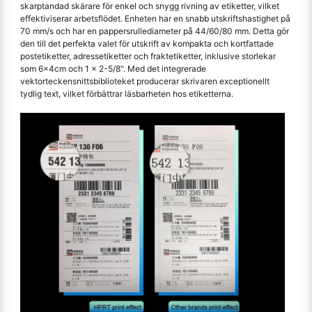
skarptandad skärare för enkel och snygg rivning av etiketter, vilket
effektiviserar arbetsflödet. Enheten har en snabb utskriftshastighet på
70 mm/s och har en pappersrullediameter på 44/60/80 mm. Detta gör
den till det perfekta valet för utskrift av kompakta och kortfattade
postetiketter, adressetiketter och fraktetiketter, inklusive storlekar
som 6x4cm och 1 x 2-5/8". Med det integrerade
vektorteckensnittsbiblioteket producerar skrivaren exceptionellt
tydlig text, vilket förbättrar läsbarheten hos etiketterna.