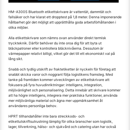
HM-A300S Bluetooth etikettskrivare är vattentät, dammtät och
fallsäker och har klarat ett dropptest på 1,8 meter. Denna imponerande
hållbarhet gör det möjligt att upprätthålla goda arbetsförhållanden i
olika miljöer.
Alla etikettskrivare som nämns ovan använder direkt termisk
tryckteknik. Därför behöver du inte oroa dig för att byta ut
bläckpatroner eller kontrollera bläcknivåerna. Dessutom är
värmepapper relativt billigt, vilket gör det till ett ekonomiskt val på
lång sikt.
Snabb och tydlig utskrift av fraktetiketter är nyckeln för företag att
snabbt skicka varor och noggrant följa logistikens framsteg. Med
tanke på framtiden kommer utvecklingen av etikettskrivare att
fokusera på fyra huvudinriktningar: intelligens, integration,
miljövänlighet och personalisering. Detta innebär att skrivare kommer
att ha högre intelligens, integrera mer praktiska funktioner, använda
mer miljövänliga material och ägna mer uppmärksamhet åt
användares personliga behov.
HPRT tillhandahåller inte bara streckkods- och
etikettutskriftsutrustning lämplig för olika branscher som logistik,
lager, tillverkning, hälso- och sjukvård och catering utan har också