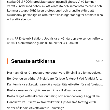
starka OEM / ODM produktanpassningsmöjligheter. Vi välkomnar
varmt kunder med behov av att kontakta och samarbeta med oss och
kommer att upprätthålla en professionell och grundlig attityd att
skräddarsy personliga etikettutskriftslösningar för dig för att möta dina
olika affärsbehov.
prev:
RFID-teknik i aktion: Uppfriska användarupplevelser och effektivisera hanteringen i bibliotek
nästa:
En omfattande guide till teknik för 3D-utskrift
Senaste artiklarna
MER
Hur man väljer rätt restaurangprogramvara för din lilla eller medelstora restaurang
Behöver du en bärbar A4-skrivare för lagerfakturor? Vad faktiskt fungerar
Kan termiska etikettskrivare göra vattentäta etiketter för småföretagsprodukter?
Bästa kameran för nybörjare som inte vill slösa papper
Bästa färgetikettmaker för journaling och scrapbooking: Lägg till mer färg på varje sida
Handskrift vs. utskrift av fraktetiketter: Tips för små företag 2026
Varför håller din etikettskrivare Jamming?