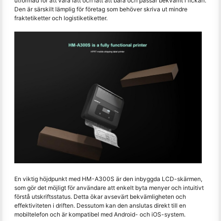
utformad för att vara lätt och lätt att bära och passar bekvämt i fickan.
Den är särskilt lämplig för företag som behöver skriva ut mindre
fraktetiketter och logistiketiketter.
En viktig höjdpunkt med HM-A300S är den inbyggda LCD-skärmen,
som gör det möjligt för användare att enkelt byta menyer och intuitivt
förstå utskriftsstatus. Detta ökar avsevärt bekvämligheten och
effektiviteten i driften. Dessutom kan den anslutas direkt till en
mobiltelefon och är kompatibel med Android- och iOS-system.