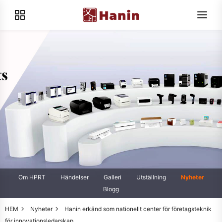
Om HPRT
Händelser
Galleri
Utställning
Nyheter
Blogg
HEM
Nyheter
Hanin erkänd som nationellt center för företagsteknik
för innovationsledarskap