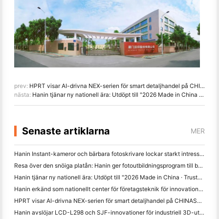
prev:
HPRT visar AI-drivna NEX-serien för smart detaljhandel på CHINASHOP 2026
nästa:
Hanin tjänar ny nationell ära: Utdöpt till "2026 Made in China · Trusted Brand by Consumers"
Senaste artiklarna
MER
Hanin Instant-kameror och bärbara fotoskrivare lockar starkt intresse på IEAE Shenzhen 2026
Resa över den snöiga platån: Hanin ger fotoutbildningsprogram till barn i Qamdo
Hanin tjänar ny nationell ära: Utdöpt till "2026 Made in China · Trusted Brand by Consumers"
Hanin erkänd som nationellt center för företagsteknik för innovationsledarskap
HPRT visar AI-drivna NEX-serien för smart detaljhandel på CHINASHOP 2026
Hanin avslöjar LCD-L298 och SJF-innovationer för industriell 3D-utskrift på TCT Asia 2026