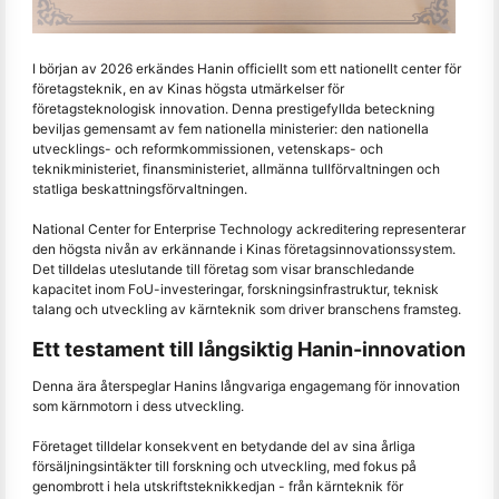
I början av 2026 erkändes Hanin officiellt som ett nationellt center för
företagsteknik, en av Kinas högsta utmärkelser för
företagsteknologisk innovation. Denna prestigefyllda beteckning
beviljas gemensamt av fem nationella ministerier: den nationella
utvecklings- och reformkommissionen, vetenskaps- och
teknikministeriet, finansministeriet, allmänna tullförvaltningen och
statliga beskattningsförvaltningen.
National Center for Enterprise Technology ackreditering representerar
den högsta nivån av erkännande i Kinas företagsinnovationssystem.
Det tilldelas uteslutande till företag som visar branschledande
kapacitet inom FoU-investeringar, forskningsinfrastruktur, teknisk
talang och utveckling av kärnteknik som driver branschens framsteg.
Ett testament till långsiktig Hanin-innovation
Denna ära återspeglar Hanins långvariga engagemang för innovation
som kärnmotorn i dess utveckling.
Företaget tilldelar konsekvent en betydande del av sina årliga
försäljningsintäkter till forskning och utveckling, med fokus på
genombrott i hela utskriftsteknikkedjan - från kärnteknik för