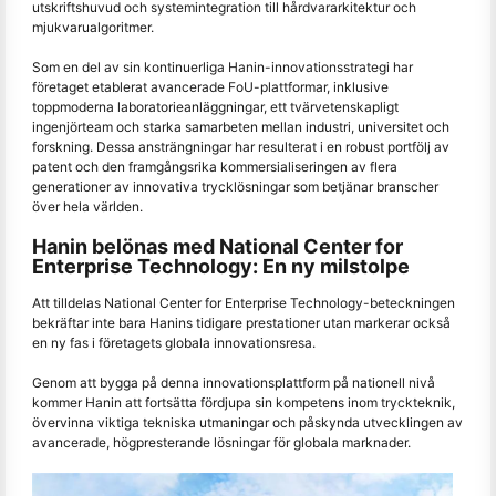
utskriftshuvud och systemintegration till hårdvararkitektur och
mjukvarualgoritmer.
Som en del av sin kontinuerliga Hanin-innovationsstrategi har
företaget etablerat avancerade FoU-plattformar, inklusive
toppmoderna laboratorieanläggningar, ett tvärvetenskapligt
ingenjörteam och starka samarbeten mellan industri, universitet och
forskning. Dessa ansträngningar har resulterat i en robust portfölj av
patent och den framgångsrika kommersialiseringen av flera
generationer av innovativa trycklösningar som betjänar branscher
över hela världen.
Hanin belönas med National Center for
Enterprise Technology: En ny milstolpe
Att tilldelas National Center for Enterprise Technology-beteckningen
bekräftar inte bara Hanins tidigare prestationer utan markerar också
en ny fas i företagets globala innovationsresa.
Genom att bygga på denna innovationsplattform på nationell nivå
kommer Hanin att fortsätta fördjupa sin kompetens inom tryckteknik,
övervinna viktiga tekniska utmaningar och påskynda utvecklingen av
avancerade, högpresterande lösningar för globala marknader.