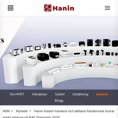
Om HPRT
Händelser
Galleri
Utställning
Nyheter
Blogg
HEM
Nyheter
Hanin Instant-kameror och bärbara fotoskrivare lockar
starkt intresse på IEAE Shenzhen 2026