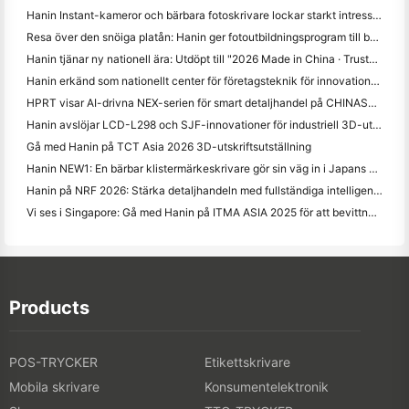
Hanin Instant-kameror och bärbara fotoskrivare lockar starkt intresse på IEAE Shenzhen 2026
Resa över den snöiga platån: Hanin ger fotoutbildningsprogram till barn i Qamdo
Hanin tjänar ny nationell ära: Utdöpt till "2026 Made in China · Trusted Brand by Consumers"
Hanin erkänd som nationellt center för företagsteknik för innovationsledarskap
HPRT visar AI-drivna NEX-serien för smart detaljhandel på CHINASHOP 2026
Hanin avslöjar LCD-L298 och SJF-innovationer för industriell 3D-utskrift på TCT Asia 2026
Gå med Hanin på TCT Asia 2026 3D-utskriftsutställning
Hanin NEW1: En bärbar klistermärkeskrivare gör sin väg in i Japans LOFT-butiker
Hanin på NRF 2026: Stärka detaljhandeln med fullständiga intelligenta trycklösningar
Vi ses i Singapore: Gå med Hanin på ITMA ASIA 2025 för att bevittna den senaste digitala utskriftstekniken
Products
POS-TRYCKER
Etikettskrivare
Mobila skrivare
Konsumentelektronik