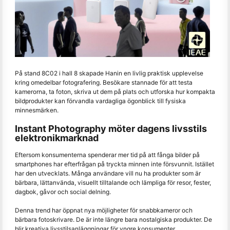
På stand 8C02 i hall 8 skapade Hanin en livlig praktisk upplevelse
kring omedelbar fotografering. Besökare stannade för att testa
kamerorna, ta foton, skriva ut dem på plats och utforska hur kompakta
bildprodukter kan förvandla vardagliga ögonblick till fysiska
minnesmärken.
Instant Photography möter dagens livsstils
elektronikmarknad
Eftersom konsumenterna spenderar mer tid på att fånga bilder på
smartphones har efterfrågan på tryckta minnen inte försvunnit. Istället
har den utvecklats. Många användare vill nu ha produkter som är
bärbara, lättanvända, visuellt tilltalande och lämpliga för resor, fester,
dagbok, gåvor och social delning.
Denna trend har öppnat nya möjligheter för snabbkameror och
bärbara fotoskrivare. De är inte längre bara nostalgiska produkter. De
blir kreativa livsstilsanläggningar för yngre konsumenter,