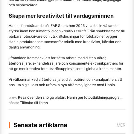
och minnesvärda.
Skapa mer kreativitet till vardagsminnen
Hanins framträdande på IEAE Shenzhen 2026 visade sin växande
styrka inom konsumentbild och kreativ utskrift. Från snabbkameror till
bärbara fotoskrivare och utskriftslösningar för fotokabiner bygger
Hanin produkter som sammanför teknik med kreativitet, känslor och
daglig användning.
I framtiden kommer vi att fortsätta arbeta med distributörer,
återförsäljare, e-handelssäljare och konsumentelektronikpartners för
att ge mer kreativa fotoutskriftsupplevelser till globala konsumenter.
Vi välkomnar kedja återförsäljare, distributörer och kanalpartners att
ansluta sig till oss och utforska nya affärsmöjligheter med Hanin.
prev:
Resa över den snöiga platån: Hanin ger fotoutbildningsprogram till barn i Qamdo
nästa:
Tillbaka till listan
Senaste artiklarna
MER