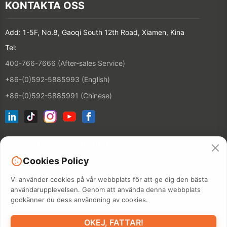
KONTAKTA OSS
Add: 1-5F, No.8, Gaoqi South 12th Road, Xiamen, Kina
Tel:
400-766-7666 (After-sales Service)
+86-(0)592-5885993 (English)
+86-(0)592-5885991 (Chinese)
Gå med i vår e-postlista
Cookies Policy
KONTAKT
Vi använder cookies på vår webbplats för att ge dig den bästa
användarupplevelsen. Genom att använda denna webbplats
godkänner du dess användning av cookies.
©2026 XIAMEN HANIN CO., LTD.
SEKRETESSPOLICY
OKEJ, FATTAR!