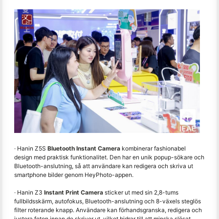
· Hanin Z5S
Bluetooth Instant Camera
kombinerar fashionabel
design med praktisk funktionalitet. Den har en unik popup-sökare och
Bluetooth-anslutning, så att användare kan redigera och skriva ut
smartphone bilder genom HeyPhoto-appen.
· Hanin Z3
Instant Print Camera
sticker ut med sin 2,8-tums
fullbildsskärm, autofokus, Bluetooth-anslutning och 8-växels steglös
filter roterande knapp. Användare kan förhandsgranska, redigera och
justera foton innan de skriver ut, vilket bidrar till att minska slösat