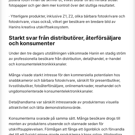
fotopapper och ger dem mer kontroll över det slutliga resultatet.
· Ytterligare produkter, inklusive Z1, Z2, olika bärbara fotoskrivare och
fotoskrivare, visas också, vilket ger besökare en bredare bild av
Hanins kreativa utskriftsekosystem.
Starkt svar från distributörer, återförsäljare
och konsumenter
Under den tre dagars utställningen välkomnade Hanin en stadig ström
av professionella besökare från distribution, detaljhandel, e-handel
och konsumentelektronikkkanaler.
Många visade starkt intresse för den kommersiella potentialen hos
snabbkameror och bärbara fotoskrivare, särskilt för presentbutiker,
livsstilsbutiker, fotoåterförsäljare, onlinemarknader, resehandel och
ungdomsorienterade konsumentelektronikkanaler.
Detaljhandlarna var särskilt intresserade av produkternas visuella
attraktivitet och lätta demonstrationsvärde.
Konsumenterna svarade på samma sätt. Många besökare drogs till
monten av produktens utseende och stannade sedan för
utskriftsupplevelsen. Förmågan att fånga ett ögonblick och förvandla
det till ett fysiskt minne gjorde produkterna känns roliga, tillgängliga