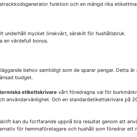
en streckkodsgenerator funktion och en mängd rika etikettmal
 underhåll mycket önskvärt, särskilt för hushållsbruk.
ra en värdefull bonus.
ndläggande behov samtidigt som de sparar pengar. Detta är 
ränsad budget.
termiska etikettskrivare
vårt föredragna val för burkmärk
ch användarvänlighet. Och en standardetikettskrivare på 2
krift kan du fortfarande uppnå bra resultat genom att an
alternativ för hemmaföretagare och hushåll som föredrar ett 