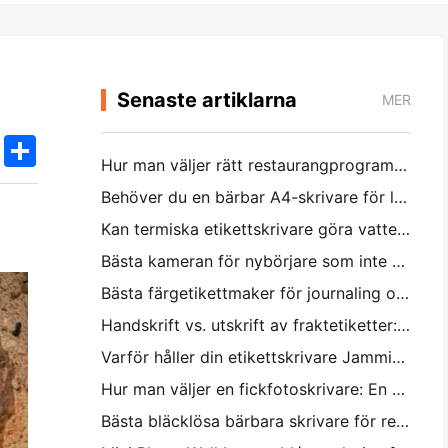
Senaste artiklarna
MER
k
edIn
Twitter
Share
Hur man väljer rätt restaurangprogramvara för din lilla eller medelstora restaurang
Behöver du en bärbar A4-skrivare för lagerfakturor? Vad faktiskt fungerar
Kan termiska etikettskrivare göra vattentäta etiketter för småföretagsprodukter?
Bästa kameran för nybörjare som inte vill slösa papper
Bästa färgetikettmaker för journaling och scrapbooking: Lägg till mer färg på varje sida
Handskrift vs. utskrift av fraktetiketter: Tips för små företag 2026
Varför håller din etikettskrivare Jamming?
Hur man väljer en fickfotoskrivare: En komplett guide för journaling, resor och iPhone-användare
Bästa bläcklösa bärbara skrivare för resa, skola och mobilt arbete: Hanin MT620 Pro Review