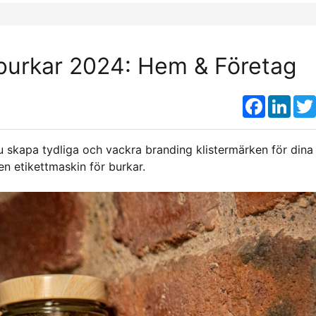
r burkar 2024: Hem & Företag
Faceboo
Link
du skapa tydliga och vackra branding klistermärken för dina
en etikettmaskin för burkar.