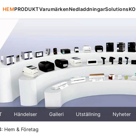
HEM
PRODUKT
Varumärken
Nedladdningar
Solutions
KO
T
Händelser
Galleri
Utställning
Nyheter
24: Hem & Företag