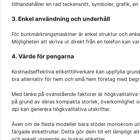
tillhandahåller en rad teckensnitt, symboler, grafik, 
3. Enkel användning och underhåll
För burkmärkningsmaskiner är enkel struktur och enkelt
Möjligheten att skriva ut direkt från en telefon kan va
4. Värde för pengarna
Kostnadseffektiva etiketttillverkare kan uppfylla gru
bra alternativ för hem och små hem företag med beg
Med tanke på ovanstående faktorer är högkvalitativa
på grund av deras kompakta storlek, överkomlighet o
dpi kan generera högkvalitativa utskrifter.
Även om de flesta modeller bara stöder monokrom uts
färgade etikettrullar. Detta gör dem till ett lämpligt 
och enkelt utseende av burkar etiketter.