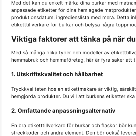
Med det kan du enkelt märka dina burkar med matnamn
anpassade etiketter för dina hemlagade matprodukter
produktionsdatum, ingredienslista med mera. Detta in
etiketttillverkare för burkar och belysa några toppmode
Viktiga faktorer att tänka på när du 
Med så många olika typer och modeller av etiketttillve
hemmabruk och hemmaföretag, här är fyra saker att t
1. Utskriftskvalitet och hållbarhet
Tryckkvaliteten hos en etikettmakare är viktig, särskil
hemgjorda produkter. Du vill att burkens etiketter ska v
2. Omfattande anpassningsalternativ
En bra etiketttillverkare för burkar och flaskor bör kun
streckkoder och andra element. Den bör också lever