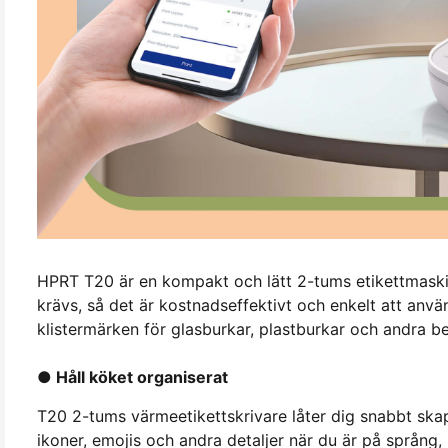
HPRT T20 är en kompakt och lätt 2-tums etikettmaskin 
krävs, så det är kostnadseffektivt och enkelt att anvä
klistermärken för glasburkar, plastburkar och andra be
● Håll köket organiserat
T20 2-tums värmeetikettskrivare låter dig snabbt ska
ikoner, emojis och andra detaljer när du är på språng,