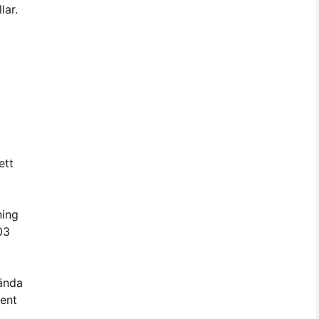
lar.
ett
ning
03
vända
rent