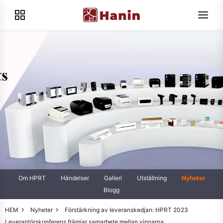
Om HPRT
Händelser
Galleri
Utställning
Nyheter
Blogg
HEM
Nyheter
Förstärkning av leveranskedjan: HPRT 2023
Leverantörskonferens främjar samarbete mellan vinnarna