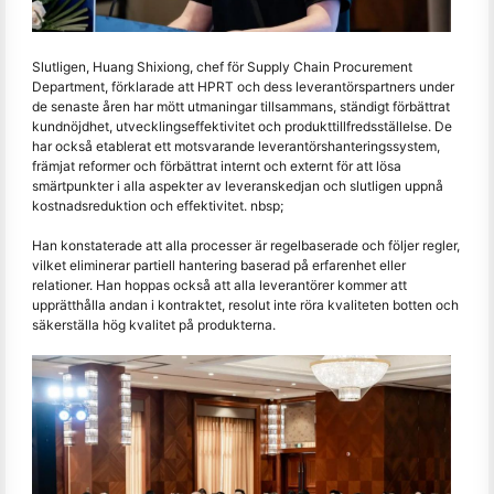
Slutligen, Huang Shixiong, chef för Supply Chain Procurement
Department, förklarade att HPRT och dess leverantörspartners under
de senaste åren har mött utmaningar tillsammans, ständigt förbättrat
kundnöjdhet, utvecklingseffektivitet och produkttillfredsställelse. De
har också etablerat ett motsvarande leverantörshanteringssystem,
främjat reformer och förbättrat internt och externt för att lösa
smärtpunkter i alla aspekter av leveranskedjan och slutligen uppnå
kostnadsreduktion och effektivitet. nbsp;
Han konstaterade att alla processer är regelbaserade och följer regler,
vilket eliminerar partiell hantering baserad på erfarenhet eller
relationer. Han hoppas också att alla leverantörer kommer att
upprätthålla andan i kontraktet, resolut inte röra kvaliteten botten och
säkerställa hög kvalitet på produkterna.