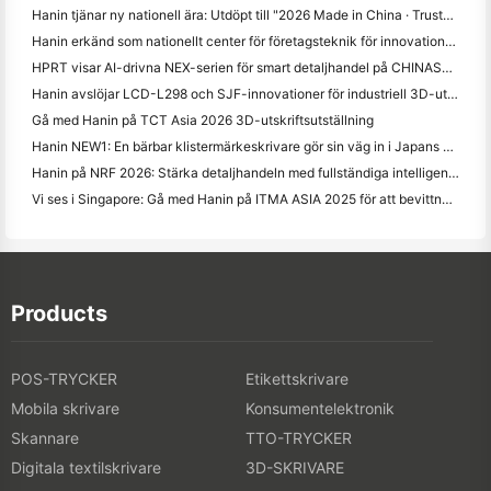
Hanin tjänar ny nationell ära: Utdöpt till "2026 Made in China · Trusted Brand by Consumers"
Hanin erkänd som nationellt center för företagsteknik för innovationsledarskap
HPRT visar AI-drivna NEX-serien för smart detaljhandel på CHINASHOP 2026
Hanin avslöjar LCD-L298 och SJF-innovationer för industriell 3D-utskrift på TCT Asia 2026
Gå med Hanin på TCT Asia 2026 3D-utskriftsutställning
Hanin NEW1: En bärbar klistermärkeskrivare gör sin väg in i Japans LOFT-butiker
Hanin på NRF 2026: Stärka detaljhandeln med fullständiga intelligenta trycklösningar
Vi ses i Singapore: Gå med Hanin på ITMA ASIA 2025 för att bevittna den senaste digitala utskriftstekniken
Products
POS-TRYCKER
Etikettskrivare
Mobila skrivare
Konsumentelektronik
Skannare
TTO-TRYCKER
Digitala textilskrivare
3D-SKRIVARE