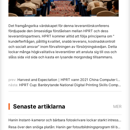
Det framgångsrika värdskapet för denna leverantörskonferens
fördjupade den ömsesidiga förståelsen mellan HPRT och dess
leverantörspartners. HPRT kommer alltid att följa principerna om "
kundefterfrågan, pålitlig kvalitet, snabb leverans, kostnadskontroll
och socialt ansvar" inom förvaltningen av försörjningskedjan. Detta
lockar många högkvalitativa leverantörer att ansluta sig till oss och
slåss sida vid sida och kasta en lysande morgondag tillsammans.
prev:
Harvest and Expectation｜HPRT vann 2021 China Computer Industry Development Achievement Award!
nästa:
HPRT Cup: Banbrytande National Digital Printing Skills Competition
Senaste artiklarna
MER
Hanin Instant-kameror och bärbara fotoskrivare lockar starkt intresse på IEAE Shenzhen 2026
Resa över den snöiga platån: Hanin ger fotoutbildningsprogram till barn i Qamdo