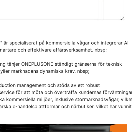
r specialiserat på kommersiella vågar och integrerar AI
martare och effektivare affärsverksamhet. nbsp;
ing tänjer ONEPLUSONE ständigt gränserna för teknisk
pfyller marknadens dynamiska krav. nbsp;
duction management och stöds av ett robust
service för att möta och överträffa kundernas förväntningar
ika kommersiella miljöer, inklusive stormarknadsvågar, vilke
ärska e-handelsplattformar och närbutiker, vilket har vunnit