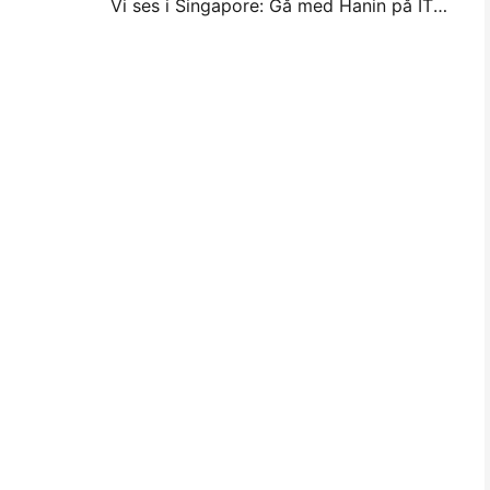
Vi ses i Singapore: Gå med Hanin på ITMA ASIA 2025 för att bevittna den senaste digitala utskriftstekniken