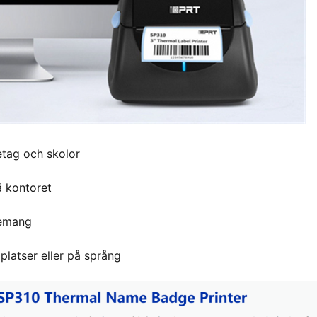
etag och skolor
å kontoret
nemang
platser eller på språng