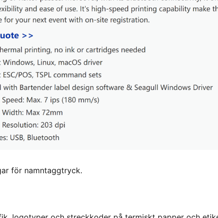
gar för namntaggtryck.
afik, logotyper och streckkoder på termiskt papper och etike