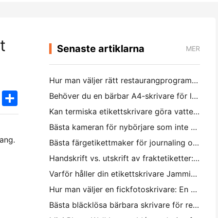
t
Senaste artiklarna
MER
Hur man väljer rätt restaurangprogramvara för din lilla eller medelstora restaurang
k
edIn
Twitter
Share
Behöver du en bärbar A4-skrivare för lagerfakturor? Vad faktiskt fungerar
Kan termiska etikettskrivare göra vattentäta etiketter för småföretagsprodukter?
Bästa kameran för nybörjare som inte vill slösa papper
mang.
Bästa färgetikettmaker för journaling och scrapbooking: Lägg till mer färg på varje sida
Handskrift vs. utskrift av fraktetiketter: Tips för små företag 2026
Varför håller din etikettskrivare Jamming?
a
Hur man väljer en fickfotoskrivare: En komplett guide för journaling, resor och iPhone-användare
Bästa bläcklösa bärbara skrivare för resa, skola och mobilt arbete: Hanin MT620 Pro Review