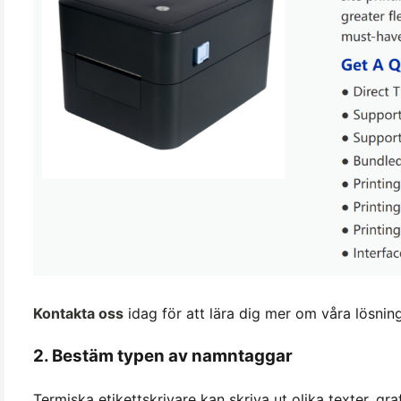
Kontakta oss
idag för att lära dig mer om våra lösnin
2. Bestäm typen av namntaggar
Termiska etikettskrivare kan skriva ut olika texter, gr