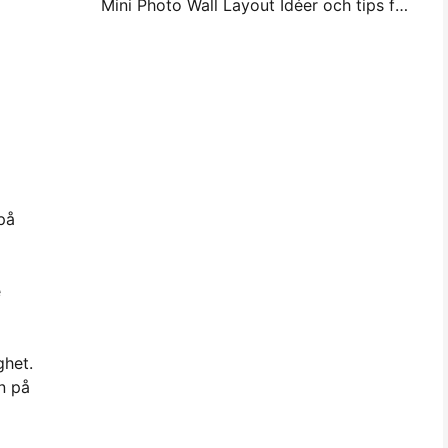
Mini Photo Wall Layout Idéer och tips för sovrum och sovsal dekoration
 på
e
ghet.
n på