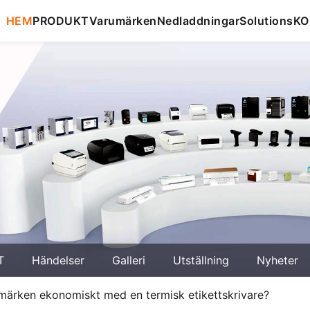
HEM
PRODUKT
Varumärken
Nedladdningar
Solutions
KO
T
Händelser
Galleri
Utställning
Nyheter
 märken ekonomiskt med en termisk etikettskrivare?