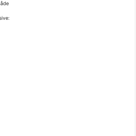
både
sive: