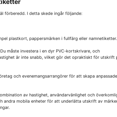
iketter
väl förberedd. I detta skede ingår följande:
el plastkort, pappersmärken i fullfärg eller namnetiketter.
 Du måste investera i en dyr PVC-kortskrivare, och
tighet är inte snabb, vilket gör det opraktiskt för utskrift
 företag och evenemangsarrangörer för att skapa anpassad
ombination av hastighet, användarvänlighet och överkomli
 andra mobila enheter för att underlätta utskrift av märke
ingar.