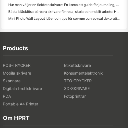
Hur man väljer en fickfotoskrivare: En komplett guide för journaling, resor och iPhone-användare
Bästa bläcklösa bärbara skrivare för resa, skola och mobilt arbete: Hanin MT620 Pro Review
Mini Photo Wall Layout Idéer och tips för sovrum och sovsal dekoration
Products
POS-TRYCKER
Etikettskrivare
Mobila skrivare
Konsumentelektronik
Skannare
TTO-TRYCKER
Digitala textilskrivare
3D-SKRIVARE
PDA
Fotoprintrar
Portable A4 Printer
Om HPRT