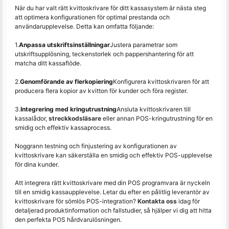
När du har valt rätt kvittoskrivare för ditt kassasystem är nästa steg
att optimera konfigurationen för optimal prestanda och
användarupplevelse. Detta kan omfatta följande:
1.
Anpassa utskriftsinställningar
Justera parametrar som
utskriftsupplösning, teckenstorlek och pappershantering för att
matcha ditt kassaflöde.
2.
Genomförande av flerkopiering
Konfigurera kvittoskrivaren för att
producera flera kopior av kvitton för kunder och föra register.
3.
Integrering med kringutrustning
Ansluta kvittoskrivaren till
kassalådor,
streckkodsläsare
eller annan POS-kringutrustning för en
smidig och effektiv kassaprocess.
Noggrann testning och finjustering av konfigurationen av
kvittoskrivare kan säkerställa en smidig och effektiv POS-upplevelse
för dina kunder.
Att integrera rätt kvittoskrivare med din POS programvara är nyckeln
till en smidig kassaupplevelse. Letar du efter en pålitlig leverantör av
kvittoskrivare för sömlös POS-integration?
Kontakta oss
idag för
detaljerad produktinformation och fallstudier, så hjälper vi dig att hitta
den perfekta POS hårdvarulösningen.