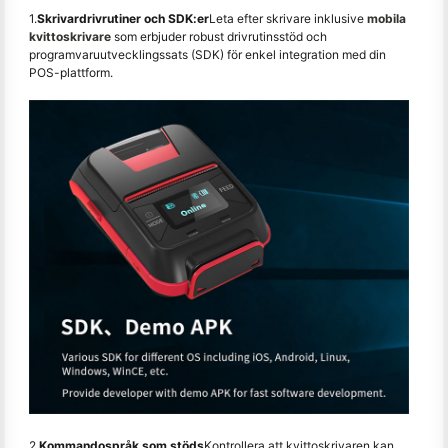
1.
Skrivardrivrutiner och SDK:er
Leta efter skrivare inklusive
mobila
kvittoskrivare
som erbjuder robust drivrutinsstöd och
programvaruutvecklingssats (SDK) för enkel integration med din
POS-plattform.
2.
Kommandospråk som stöds
Kontrollera att kvittoskrivaren kan