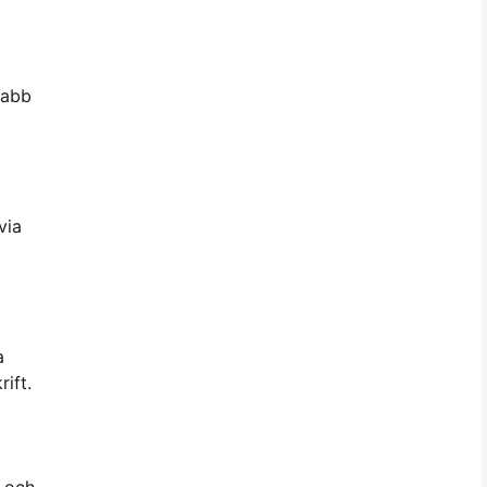
nabb
via
a
ift.
l och