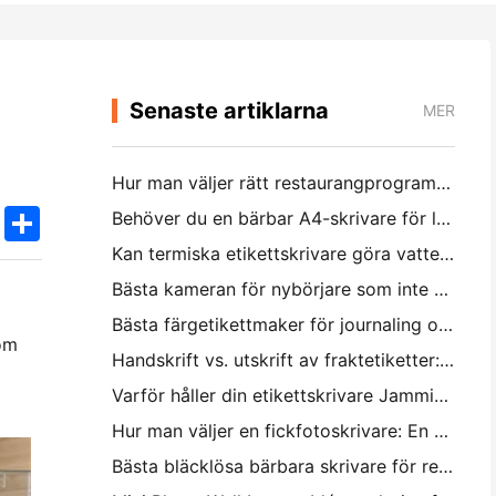
Senaste artiklarna
MER
Hur man väljer rätt restaurangprogramvara för din lilla eller medelstora restaurang
k
edIn
Twitter
Share
Behöver du en bärbar A4-skrivare för lagerfakturor? Vad faktiskt fungerar
Kan termiska etikettskrivare göra vattentäta etiketter för småföretagsprodukter?
Bästa kameran för nybörjare som inte vill slösa papper
Bästa färgetikettmaker för journaling och scrapbooking: Lägg till mer färg på varje sida
om
Handskrift vs. utskrift av fraktetiketter: Tips för små företag 2026
Varför håller din etikettskrivare Jamming?
Hur man väljer en fickfotoskrivare: En komplett guide för journaling, resor och iPhone-användare
Bästa bläcklösa bärbara skrivare för resa, skola och mobilt arbete: Hanin MT620 Pro Review