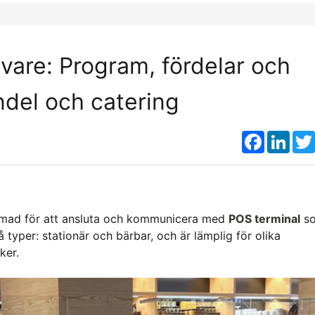
rivare: Program, fördelar och
ndel och catering
Faceboo
Link
ormad för att ansluta och kommunicera med
POS terminal
s
 typer: stationär och bärbar, och är lämplig för olika
ker.