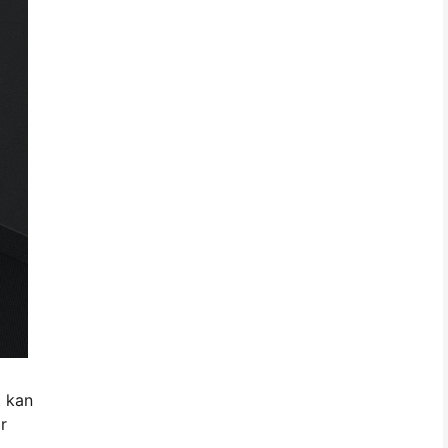
t kan
r