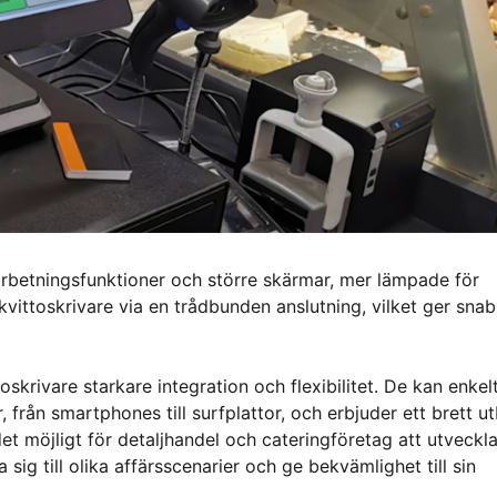
arbetningsfunktioner och större skärmar, mer lämpade för
d kvittoskrivare via en trådbunden anslutning, vilket ger sna
skrivare starkare integration och flexibilitet. De kan enkel
från smartphones till surfplattor, och erbjuder ett brett u
det möjligt för detaljhandel och cateringföretag att utveckl
sig till olika affärsscenarier och ge bekvämlighet till sin