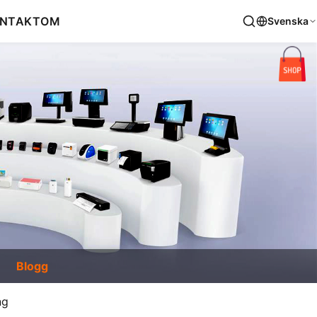
NTAKT
OM
Svenska
Blogg
ng