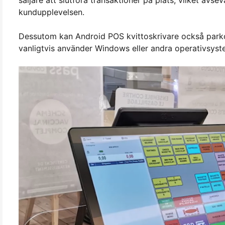
säljare att slutföra transaktioner på plats, vilket avse
kundupplevelsen.
Dessutom kan Android POS kvittoskrivare också park
vanligtvis använder Windows eller andra operativsyste