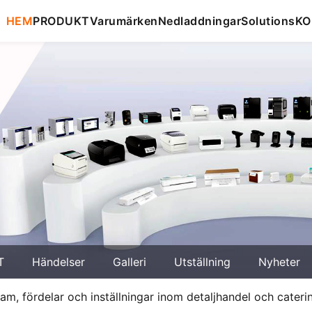
HEM
PRODUKT
Varumärken
Nedladdningar
Solutions
KO
T
Händelser
Galleri
Utställning
Nyheter
ram, fördelar och inställningar inom detaljhandel och cateri