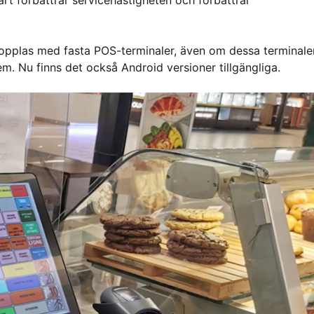
värt förbättrar servicehastigheten och förbättrar
opplas med fasta POS-terminaler, även om dessa terminale
m. Nu finns det också Android versioner tillgängliga.