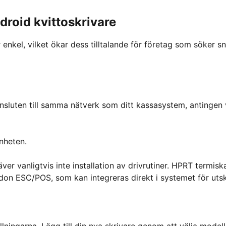
droid kvittoskrivare
 enkel, vilket ökar dess tilltalande för företag som söker s
 ansluten till samma nätverk som ditt kassasystem, antingen 
enheten.
er vanligtvis inte installation av drivrutiner. HPRT termisk
on ESC/POS, som kan integreras direkt i systemet för utskr
lningarna. Lägg till din nya skrivare genom att välja model