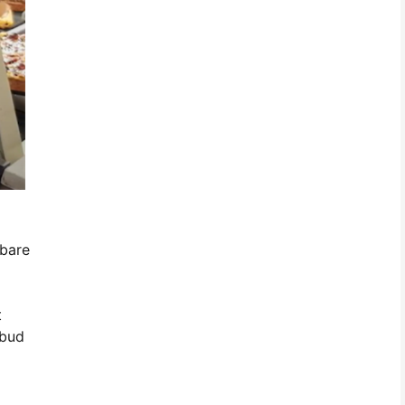
bbare
t
tbud
a