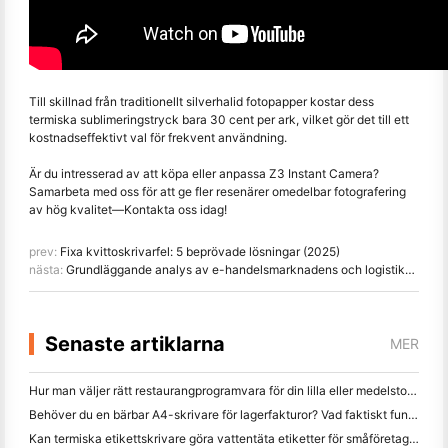
Till skillnad från traditionellt silverhalid fotopapper kostar dess
termiska sublimeringstryck bara 30 cent per ark, vilket gör det till ett
kostnadseffektivt val för frekvent användning.
Är du intresserad av att köpa eller anpassa Z3 Instant Camera?
Samarbeta med oss för att ge fler resenärer omedelbar fotografering
av hög kvalitet
—
Kontakta oss idag!
prev:
Fixa kvittoskrivarfel: 5 beprövade lösningar (2025)
nästa:
Grundläggande analys av e-handelsmarknadens och logistikutmaningarna i Mellanöstern 2025
Senaste artiklarna
MER
Hur man väljer rätt restaurangprogramvara för din lilla eller medelstora restaurang
Behöver du en bärbar A4-skrivare för lagerfakturor? Vad faktiskt fungerar
Kan termiska etikettskrivare göra vattentäta etiketter för småföretagsprodukter?