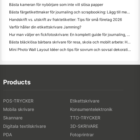
Bästa kameran för nybörjare som inte vill slösa papper
Bästa färgetikettmaker för journaling och scrapbooking: Lägg till mer färg på varje sida
Handskrift vs. utskrift av fraktetiketter: Tips för små företag 2026
Varför håller din etikettskrivare Jamming?
Hur man väljer en fickfotoskrivare: En komplett guide för journaling, resor och iPhone-användare
Bästa bläcklösa bärbara skrivare för resa, skola och mobilt arbete: Hanin MT620 Pro Review
Mini Photo Wall Layout Idéer och tips för sovrum och sovsal dekoration
Products
POS-TRYCKER
Etikettskrivare
Mobila skrivare
Konsumentelektronik
Skannare
TTO-TRYCKER
Digitala textilskrivare
3D-SKRIVARE
PDA
Fotoprintrar