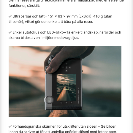
Denna resevänliga direktdigitalkamera är fullpackad med enastående
funktioner, särskilt:
✅ Ultrabärbar och lätt – 151 x 63 x 97 mm (LxBxH), 410 g (utan
tillbehör), vilket gör den enkel att bära på alla resor.
✅ Enkel autofokus och LED-blixt
—
Ta enkelt landskap, närbilder och
skarpa bilder, även i miljöer med svagt ljus.
✅ Förhandsgranska skärmen för utskrifter utan slöseri – Se bilden
innan du skriver ut för att undvika onödigt slöseri med fotopapper.