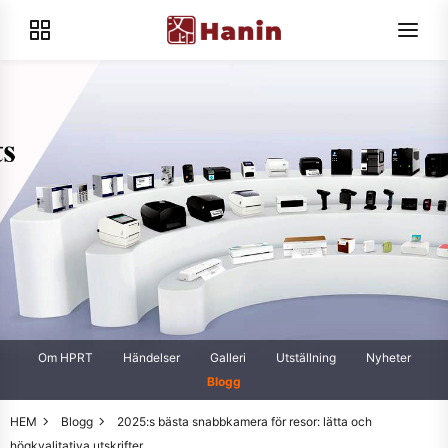
Om HPRT
Händelser
Galleri
Utställning
Nyheter
Blogg
HEM
Blogg
2025:s bästa snabbkamera för resor: lätta och
högkvalitativa utskrifter