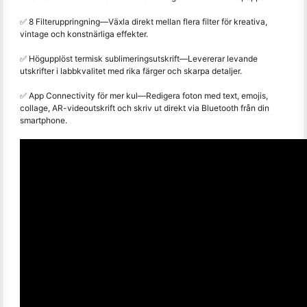
✅ 8 Filteruppringning
—
Växla direkt mellan flera filter för kreativa,
vintage och konstnärliga effekter.
✅ Högupplöst termisk sublimeringsutskrift
—
Levererar levande
utskrifter i labbkvalitet med rika färger och skarpa detaljer.
✅ App Connectivity för mer kul
—
Redigera foton med text, emojis,
collage, AR-videoutskrift och skriv ut direkt via Bluetooth från din
smartphone.