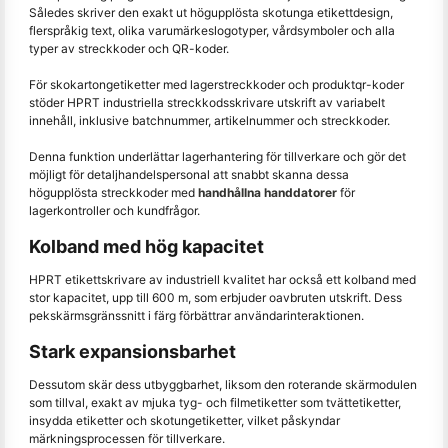
Således skriver den exakt ut högupplösta skotunga etikettdesign,
flerspråkig text, olika varumärkeslogotyper, vårdsymboler och alla
typer av streckkoder och QR-koder.
För skokartongetiketter med lagerstreckkoder och produktqr-koder
stöder HPRT industriella streckkodsskrivare utskrift av variabelt
innehåll, inklusive batchnummer, artikelnummer och streckkoder.
Denna funktion underlättar lagerhantering för tillverkare och gör det
möjligt för detaljhandelspersonal att snabbt skanna dessa
högupplösta streckkoder med
handhållna handdatorer
för
lagerkontroller och kundfrågor.
Kolband med hög kapacitet
HPRT etikettskrivare av industriell kvalitet har också ett kolband med
stor kapacitet, upp till 600 m, som erbjuder oavbruten utskrift. Dess
pekskärmsgränssnitt i färg förbättrar användarinteraktionen.
Stark expansionsbarhet
Dessutom skär dess utbyggbarhet, liksom den roterande skärmodulen
som tillval, exakt av mjuka tyg- och filmetiketter som tvättetiketter,
insydda etiketter och skotungetiketter, vilket påskyndar
märkningsprocessen för tillverkare.