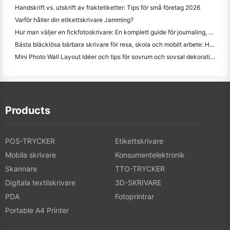
Handskrift vs. utskrift av fraktetiketter: Tips för små företag 2026
Varför håller din etikettskrivare Jamming?
Hur man väljer en fickfotoskrivare: En komplett guide för journaling, resor och iPhone-användare
Bästa bläcklösa bärbara skrivare för resa, skola och mobilt arbete: Hanin MT620 Pro Review
Mini Photo Wall Layout Idéer och tips för sovrum och sovsal dekoration
Products
POS-TRYCKER
Etikettskrivare
Mobila skrivare
Konsumentelektronik
Skannare
TTO-TRYCKER
Digitala textilskrivare
3D-SKRIVARE
PDA
Fotoprintrar
Portable A4 Printer