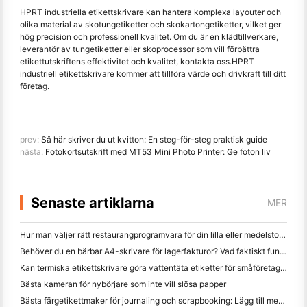
HPRT industriella etikettskrivare kan hantera komplexa layouter och
olika material av skotungetiketter och skokartongetiketter, vilket ger
hög precision och professionell kvalitet. Om du är en klädtillverkare,
leverantör av tungetiketter eller skoprocessor som vill förbättra
etikettutskriftens effektivitet och kvalitet, kontakta oss.HPRT
industriell etikettskrivare kommer att tillföra värde och drivkraft till ditt
företag.
prev:
Så här skriver du ut kvitton: En steg-för-steg praktisk guide
nästa:
Fotokortsutskrift med MT53 Mini Photo Printer: Ge foton liv
Senaste artiklarna
MER
Hur man väljer rätt restaurangprogramvara för din lilla eller medelstora restaurang
Behöver du en bärbar A4-skrivare för lagerfakturor? Vad faktiskt fungerar
Kan termiska etikettskrivare göra vattentäta etiketter för småföretagsprodukter?
Bästa kameran för nybörjare som inte vill slösa papper
Bästa färgetikettmaker för journaling och scrapbooking: Lägg till mer färg på varje sida