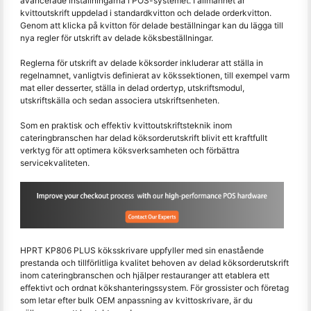
avancerade inställningarna i POS-systemet. I allmänhet är
kvittoutskrift uppdelad i standardkvitton och delade orderkvitton.
Genom att klicka på kvitton för delade beställningar kan du lägga till
nya regler för utskrift av delade köksbeställningar.
Reglerna för utskrift av delade köksorder inkluderar att ställa in
regelnamnet, vanligtvis definierat av kökssektionen, till exempel varm
mat eller desserter, ställa in delad ordertyp, utskriftsmodul,
utskriftskälla och sedan associera utskriftsenheten.
Som en praktisk och effektiv kvittoutskriftsteknik inom
cateringbranschen har delad köksorderutskrift blivit ett kraftfullt
verktyg för att optimera köksverksamheten och förbättra
servicekvaliteten.
HPRT KP806 PLUS köksskrivare uppfyller med sin enastående
prestanda och tillförlitliga kvalitet behoven av delad köksorderutskrift
inom cateringbranschen och hjälper restauranger att etablera ett
effektivt och ordnat kökshanteringssystem. För grossister och företag
som letar efter bulk OEM anpassning av kvittoskrivare, är du