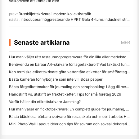
välkommen att kontakta oss!
prev:
Bussbiljettskrivare i modern kollektivtrafik
nästa:
Introducerar högpresterande HPRT Gala 4-tums industriell streckkodsskrivare
Senaste artiklarna
MER
Hur man väljer rätt restaurangprogramvara för din lilla eller medelstora restaurang
Behöver du en bärbar A4-skrivare för lagerfakturor? Vad faktiskt fungerar
Kan termiska etikettskrivare göra vattentäta etiketter för småföretagsprodukter?
Bästa kameran för nybörjare som inte vill slösa papper
Bästa färgetikettmaker för journaling och scrapbooking: Lägg till mer färg på varje sida
Handskrift vs. utskrift av fraktetiketter: Tips för små företag 2026
Varför håller din etikettskrivare Jamming?
Hur man väljer en fickfotoskrivare: En komplett guide för journaling, resor och iPhone-användare
Bästa bläcklösa bärbara skrivare för resa, skola och mobilt arbete: Hanin MT620 Pro Review
Mini Photo Wall Layout Idéer och tips för sovrum och sovsal dekoration