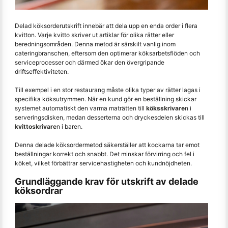
Delad köksorderutskrift innebär att dela upp en enda order i flera
kvitton. Varje kvitto skriver ut artiklar för olika rätter eller
beredningsområden. Denna metod är särskilt vanlig inom
cateringbranschen, eftersom den optimerar köksarbetsflöden och
serviceprocesser och därmed ökar den övergripande
driftseffektiviteten.
Till exempel i en stor restaurang måste olika typer av rätter lagas i
specifika köksutrymmen. När en kund gör en beställning skickar
systemet automatiskt den varma maträtten till
köksskrivare
n i
serveringsdisken, medan desserterna och dryckesdelen skickas till
kvittoskrivare
n i baren.
Denna delade köksordermetod säkerställer att kockarna tar emot
beställningar korrekt och snabbt. Det minskar förvirring och fel i
köket, vilket förbättrar servicehastigheten och kundnöjdheten.
Grundläggande krav för utskrift av delade
köksordrar