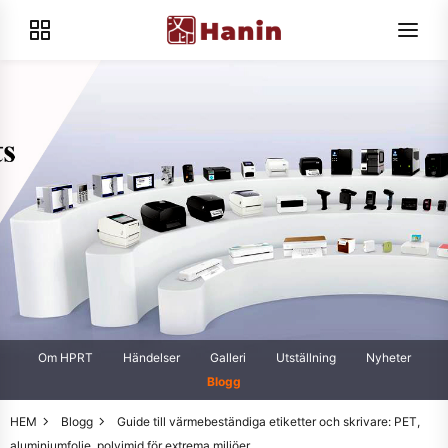
Om HPRT
Händelser
Galleri
Utställning
Nyheter
Blogg
HEM
Blogg
Guide till värmebeständiga etiketter och skrivare: PET,
aluminiumfolie, polyimid för extrema miljöer