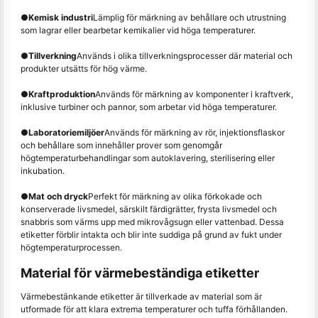
●
Kemisk industri
Lämplig för märkning av behållare och utrustning
som lagrar eller bearbetar kemikalier vid höga temperaturer.
●
Tillverkning
Används i olika tillverkningsprocesser där material och
produkter utsätts för hög värme.
●
Kraftproduktion
Används för märkning av komponenter i kraftverk,
inklusive turbiner och pannor, som arbetar vid höga temperaturer.
●
Laboratoriemiljöer
Används för märkning av rör, injektionsflaskor
och behållare som innehåller prover som genomgår
högtemperaturbehandlingar som autoklavering, sterilisering eller
inkubation.
●
Mat och dryck
Perfekt för märkning av olika förkokade och
konserverade livsmedel, särskilt färdigrätter, frysta livsmedel och
snabbris som värms upp med mikrovågsugn eller vattenbad. Dessa
etiketter förblir intakta och blir inte suddiga på grund av fukt under
högtemperaturprocessen.
Material för värmebeständiga etiketter
Värmebestänkande etiketter är tillverkade av material som är
utformade för att klara extrema temperaturer och tuffa förhållanden.