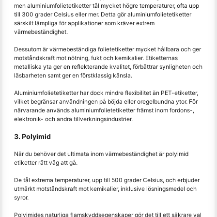
men aluminiumfolietetiketter tål mycket högre temperaturer, ofta upp
till 300 grader Celsius eller mer. Detta gör aluminiumfolietetiketter
särskilt lämpliga för applikationer som kräver extrem
värmebeständighet.
Dessutom är värmebeständiga folietetiketter mycket hållbara och ger
motståndskraft mot nötning, fukt och kemikalier. Etiketternas
metalliska yta ger en reflekterande kvalitet, förbättrar synligheten och
läsbarheten samt ger en förstklassig känsla.
Aluminiumfolietetiketter har dock mindre flexibilitet än PET-etiketter,
vilket begränsar användningen på böjda eller oregelbundna ytor. För
närvarande används aluminiumfolietetiketter främst inom fordons-,
elektronik- och andra tillverkningsindustrier.
3. Polyimid
När du behöver det ultimata inom värmebeständighet är polyimid
etiketter rätt väg att gå.
De tål extrema temperaturer, upp till 500 grader Celsius, och erbjuder
utmärkt motståndskraft mot kemikalier, inklusive lösningsmedel och
syror.
Polyimides naturliga flamskyddsegenskaper gör det till ett säkrare val