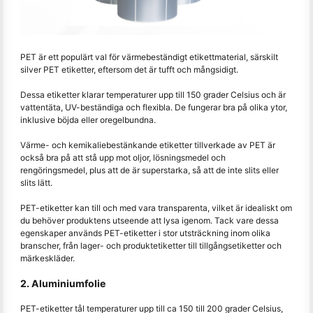
PET är ett populärt val för värmebeständigt etikettmaterial, särskilt
silver PET etiketter, eftersom det är tufft och mångsidigt.
Dessa etiketter klarar temperaturer upp till 150 grader Celsius och är
vattentäta, UV-beständiga och flexibla. De fungerar bra på olika ytor,
inklusive böjda eller oregelbundna.
Värme- och kemikaliebestänkande etiketter tillverkade av PET är
också bra på att stå upp mot oljor, lösningsmedel och
rengöringsmedel, plus att de är superstarka, så att de inte slits eller
slits lätt.
PET-etiketter kan till och med vara transparenta, vilket är idealiskt om
du behöver produktens utseende att lysa igenom. Tack vare dessa
egenskaper används PET-etiketter i stor utsträckning inom olika
branscher, från lager- och produktetiketter till tillgångsetiketter och
märkeskläder.
2. Aluminiumfolie
PET-etiketter tål temperaturer upp till ca 150 till 200 grader Celsius,