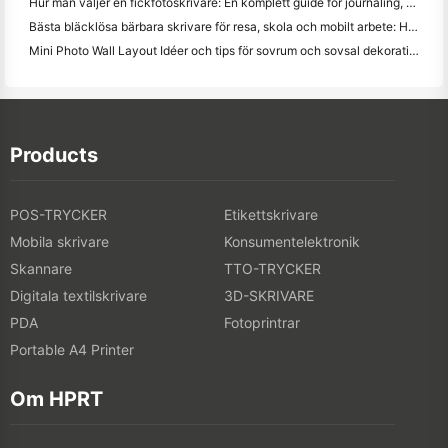
Hur man väljer en fickfotoskrivare: En komplett guide för journaling, resor och iPhone-användare
Bästa bläcklösa bärbara skrivare för resa, skola och mobilt arbete: Hanin MT620 Pro Review
Mini Photo Wall Layout Idéer och tips för sovrum och sovsal dekoration
Products
POS-TRYCKER
Etikettskrivare
Mobila skrivare
Konsumentelektronik
Skannare
TTO-TRYCKER
Digitala textilskrivare
3D-SKRIVARE
PDA
Fotoprintrar
Portable A4 Printer
Om HPRT