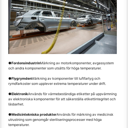
●
Fordonsindustrin
Märkning av motorkomponenter, avgassystem
och andra komponenter som utsätts för höga temperaturer.
●
Flygrymden
Märkning av komponenter till luftfartyg och
rymdfarkoster som upplever extrema temperaturer under drift.
●
Elektronik
Används för värmebeständiga etiketter på uppvärmning
av elektroniska komponenter för att säkerställa etikettintegritet och
läsbarhet.
●
Medicintekniska produkter
Används för märkning av medicinsk
utrustning som genomgår steriliseringsprocesser med höga
temperaturer.