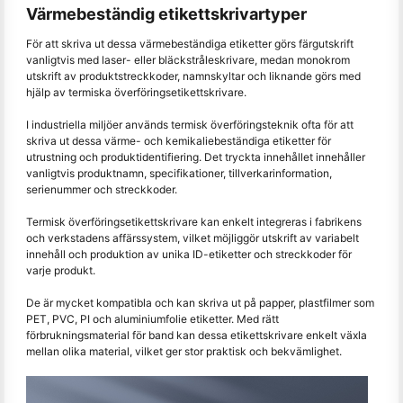
Värmebeständig etikettskrivartyper
För att skriva ut dessa värmebeständiga etiketter görs färgutskrift
vanligtvis med laser- eller bläckstråleskrivare, medan monokrom
utskrift av produktstreckkoder, namnskyltar och liknande görs med
hjälp av termiska överföringsetikettskrivare.
I industriella miljöer används termisk överföringsteknik ofta för att
skriva ut dessa värme- och kemikaliebeständiga etiketter för
utrustning och produktidentifiering. Det tryckta innehållet innehåller
vanligtvis produktnamn, specifikationer, tillverkarinformation,
serienummer och streckkoder.
Termisk överföringsetikettskrivare kan enkelt integreras i fabrikens
och verkstadens affärssystem, vilket möjliggör utskrift av variabelt
innehåll och produktion av unika ID-etiketter och streckkoder för
varje produkt.
De är mycket kompatibla och kan skriva ut på papper, plastfilmer som
PET, PVC, PI och aluminiumfolie etiketter. Med rätt
förbrukningsmaterial för band kan dessa etikettskrivare enkelt växla
mellan olika material, vilket ger stor praktisk och bekvämlighet.