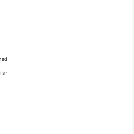
 med
ller