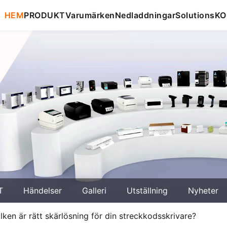
HEM
PRODUKT
Varumärken
Nedladdningar
Solutions
KO
T
Händelser
Galleri
Utställning
Nyheter
lken är rätt skärlösning för din streckkodsskrivare?