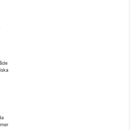
r
både
iska
da
 mer