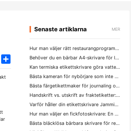
Senaste artiklarna
MER
Hur man väljer rätt restaurangprogramvara för din lilla eller medelstora restaurang
k
edIn
Twitter
Share
Behöver du en bärbar A4-skrivare för lagerfakturor? Vad faktiskt fungerar
Kan termiska etikettskrivare göra vattentäta etiketter för småföretagsprodukter?
Bästa kameran för nybörjare som inte vill slösa papper
akt
Bästa färgetikettmaker för journaling och scrapbooking: Lägg till mer färg på varje sida
Handskrift vs. utskrift av fraktetiketter: Tips för små företag 2026
Varför håller din etikettskrivare Jamming?
tt
Hur man väljer en fickfotoskrivare: En komplett guide för journaling, resor och iPhone-användare
lar
Bästa bläcklösa bärbara skrivare för resa, skola och mobilt arbete: Hanin MT620 Pro Review