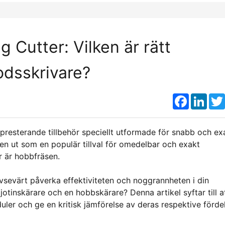
g Cutter: Vilken är rätt
odsskrivare?
Faceboo
Link
resterande tillbehör speciellt utformade för snabb och ex
len ut som en populär tillval för omedelbar och exakt
ör är hobbfräsen.
avsevärt påverka effektiviteten och noggrannheten i din
tinskärare och en hobbskärare? Denna artikel syftar till a
uler och ge en kritisk jämförelse av deras respektive förde