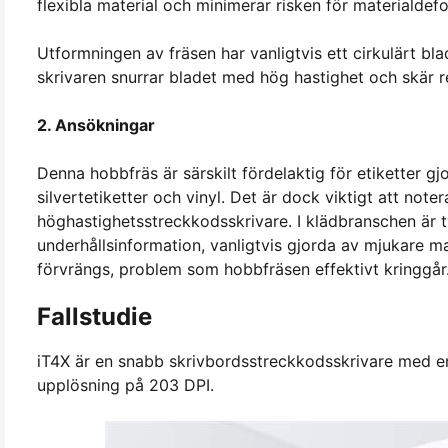
flexibla material och minimerar risken för materialdef
Utformningen av fräsen har vanligtvis ett cirkulärt bl
skrivaren snurrar bladet med hög hastighet och skär re
2. Ansökningar
Denna hobbfräs är särskilt fördelaktig för etiketter gj
silvertetiketter och vinyl. Det är dock viktigt att no
höghastighetsstreckkodsskrivare. I klädbranschen är tv
underhållsinformation, vanligtvis gjorda av mjukare mater
förvrängs, problem som hobbfräsen effektivt kringgår
Fallstudie
iT4X är en snabb skrivbordsstreckkodsskrivare med en
upplösning på 203 DPI.