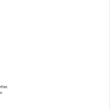
tter.
in