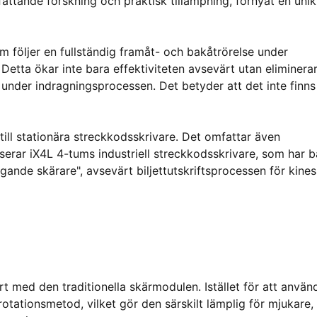
attande forskning och praktisk tillämpning, förnyat en unik
om följer en fullständig framåt- och bakåtrörelse under
Detta ökar inte bara effektiviteten avsevärt utan eliminera
under indragningsprocessen. Det betyder att det inte finns
till stationära streckkodsskrivare. Det omfattar även
viserar iX4L 4-tums industriell streckkodsskrivare, som har 
agande skärare", avsevärt biljettutskriftsprocessen för kines
t med den traditionella skärmodulen. Istället för att använ
rotationsmetod, vilket gör den särskilt lämplig för mjukare,