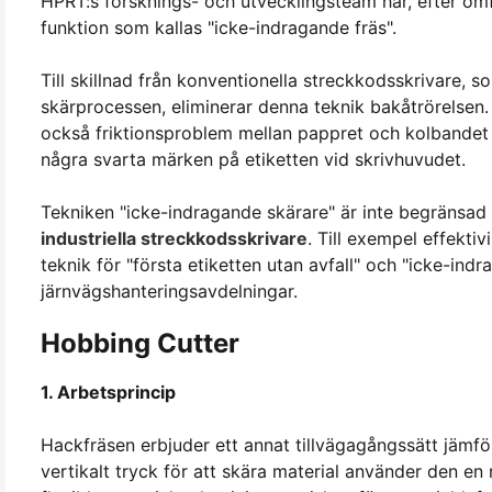
HPRT:s forsknings- och utvecklingsteam har, efter omf
funktion som kallas "icke-indragande fräs".
Till skillnad från konventionella streckkodsskrivare, s
skärprocessen, eliminerar denna teknik bakåtrörelsen. 
också friktionsproblem mellan pappret och kolbandet 
några svarta märken på etiketten vid skrivhuvudet.
Tekniken "icke-indragande skärare" är inte begränsad 
industriella streckkodsskrivare
. Till exempel effekti
teknik för "första etiketten utan avfall" och "icke-indr
järnvägshanteringsavdelningar.
Hobbing Cutter
1. Arbetsprincip
Hackfräsen erbjuder ett annat tillvägagångssätt jämför
vertikalt tryck för att skära material använder den en 