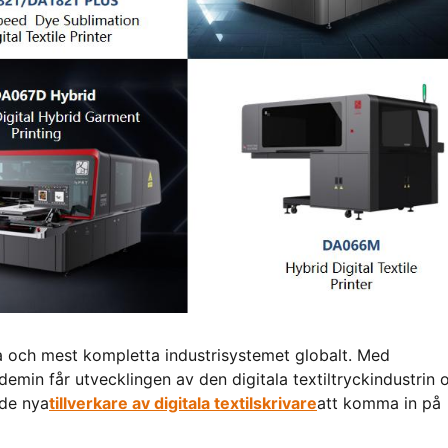
sta och mest kompletta industrisystemet globalt. Med
min får utvecklingen av den digitala textiltryckindustrin 
 de nya
tillverkare av digitala textilskrivare
att komma in på