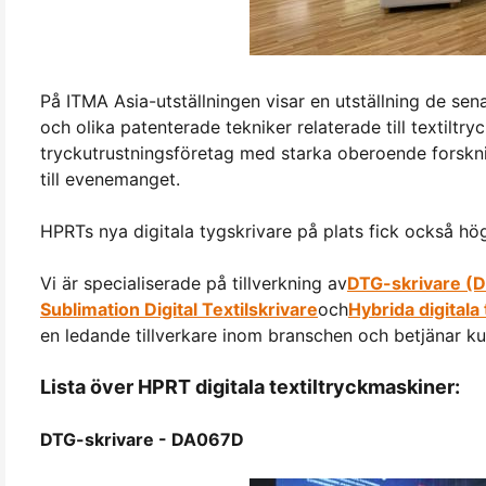
På ITMA Asia-utställningen visar en utställning de se
och olika patenterade tekniker relaterade till textilt
tryckutrustningsföretag med starka oberoende forskn
till evenemanget.
HPRTs nya digitala tygskrivare på plats fick också hö
Vi är specialiserade på tillverkning av
DTG-skrivare (D
Sublimation Digital Textilskrivare
och
Hybrida digitala 
en ledande tillverkare inom branschen och betjänar ku
Lista över HPRT digitala textiltryckmaskiner:
DTG-skrivare - DA067D