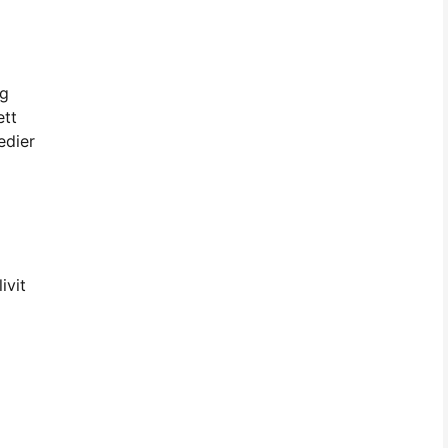
ng
ett
edier
ivit