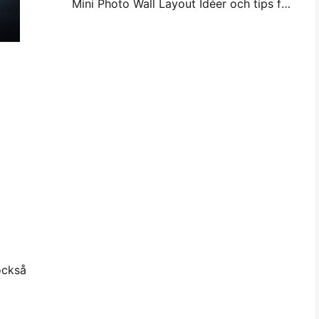
Mini Photo Wall Layout Idéer och tips för sovrum och sovsal dekoration
också