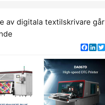
e av digitala textilskrivare går
ende
Faceboo
Link