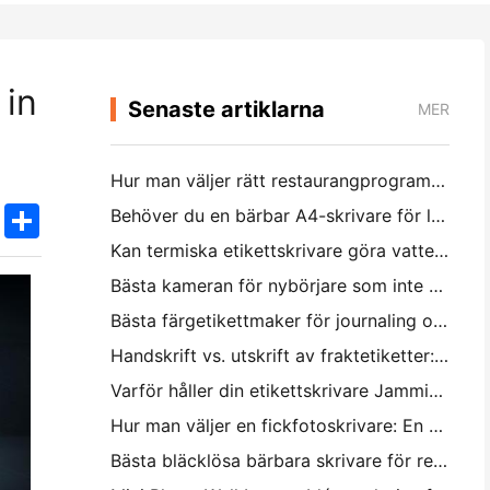
 in
Senaste artiklarna
MER
Hur man väljer rätt restaurangprogramvara för din lilla eller medelstora restaurang
k
edIn
Twitter
Share
Behöver du en bärbar A4-skrivare för lagerfakturor? Vad faktiskt fungerar
Kan termiska etikettskrivare göra vattentäta etiketter för småföretagsprodukter?
Bästa kameran för nybörjare som inte vill slösa papper
Bästa färgetikettmaker för journaling och scrapbooking: Lägg till mer färg på varje sida
Handskrift vs. utskrift av fraktetiketter: Tips för små företag 2026
Varför håller din etikettskrivare Jamming?
Hur man väljer en fickfotoskrivare: En komplett guide för journaling, resor och iPhone-användare
Bästa bläcklösa bärbara skrivare för resa, skola och mobilt arbete: Hanin MT620 Pro Review