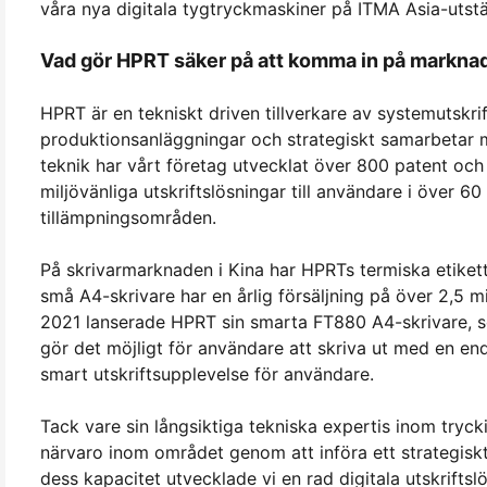
våra nya digitala tygtryckmaskiner på ITMA Asia-utstä
Vad gör HPRT säker på att komma in på marknaden
HPRT är en tekniskt driven tillverkare av systemutskri
produktionsanläggningar och strategiskt samarbetar me
teknik har vårt företag utvecklat över 800 patent och t
miljövänliga utskriftslösningar till användare i över 6
tillämpningsområden.
På skrivarmarknaden i Kina har HPRTs termiska etiketts
små A4-skrivare har en årlig försäljning på över 2,5 mi
2021 lanserade HPRT sin smarta FT880 A4-skrivare, 
gör det möjligt för användare att skriva ut med en end
smart utskriftsupplevelse för användare.
Tack vare sin långsiktiga tekniska expertis inom trycki
närvaro inom området genom att införa ett strategiskt
dess kapacitet utvecklade vi en rad digitala utskrift