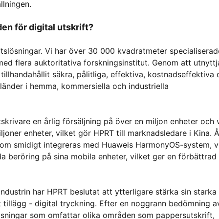
llningen.
 för digital utskrift?
ftslösningar. Vi har över 30 000 kvadratmeter specialiserad
d flera auktoritativa forskningsinstitut. Genom att utnyttj
illhandahållit säkra, pålitliga, effektiva, kostnadseffektiva
0 länder i hemma, kommersiella och industriella
krivare en årlig försäljning på över en miljon enheter och 
ljoner enheter, vilket gör HPRT till marknadsledare i Kina. Å
som smidigt integreras med Huaweis HarmonyOS-system, vi
a beröring på sina mobila enheter, vilket ger en förbättrad
ndustrin har HPRT beslutat att ytterligare stärka sin starka
 tillägg - digital tryckning. Efter en noggrann bedömning a
slösningar som omfattar olika områden som pappersutskrift,