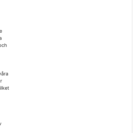
e
a
 och
våra
r
lket
v