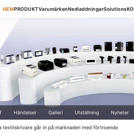
HEM
PRODUKT
Varumärken
Nedladdningar
Solutions
KO
T
Händelser
Galleri
Utställning
Nyheter
ala textilskrivare går in på marknaden med förtroende