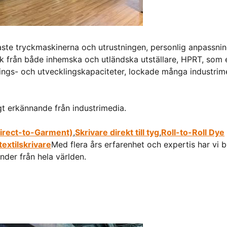
naste tryckmaskinerna och utrustningen, personlig anpassni
ryck från både inhemska och utländska utställare, HPRT, som 
ings- och utvecklingskapaciteter, lockade många industrim
gt erkännande från industrimedia.
irect-to-Garment)
,
Skrivare direkt till tyg
,
Roll-to-Roll Dye
textilskrivare
Med flera års erfarenhet och expertis har vi bl
nder från hela världen.