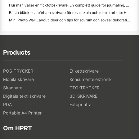
Hur man väljer en fickfotoskrivare: En komplett guide för journaling, resor och iPhone-användare
Bästa bläcklösa bärbara skrivare för resa, skola och mobilt arbete: Hanin MT620 Pro Review
Mini Photo Wall Layout Idéer och tips för sovrum och sovsal dekoration
Products
POS-TRYCKER
Etikettskrivare
Mobila skrivare
Konsumentelektronik
Skannare
TTO-TRYCKER
Digitala textilskrivare
3D-SKRIVARE
PDA
Fotoprintrar
Portable A4 Printer
Om HPRT