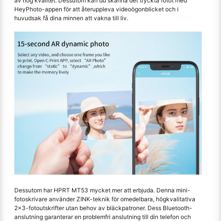
av hög kvalitet. Dessutom kan du skanna det tryckta fotot med
HeyPhoto-appen för att återuppleva videoögonblicket och i
huvudsak få dina minnen att vakna till liv.
Dessutom har HPRT MT53 mycket mer att erbjuda. Denna mini-
fotoskrivare använder ZINK-teknik för omedelbara, högkvalitativa
2x3-fotoutskrifter utan behov av bläckpatroner. Dess Bluetooth-
anslutning garanterar en problemfri anslutning till din telefon och