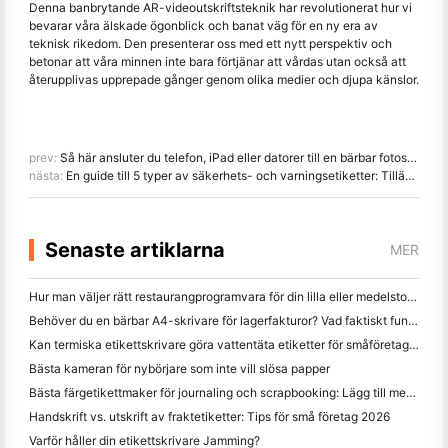
Denna banbrytande AR-videoutskriftsteknik har revolutionerat hur vi
bevarar våra älskade ögonblick och banat väg för en ny era av
teknisk rikedom. Den presenterar oss med ett nytt perspektiv och
betonar att våra minnen inte bara förtjänar att vårdas utan också att
återupplivas upprepade gånger genom olika medier och djupa känslor.
prev:
Så här ansluter du telefon, iPad eller datorer till en bärbar fotoskrivare
nästa:
En guide till 5 typer av säkerhets- och varningsetiketter: Tillämpningar och fördelar
Senaste artiklarna
MER
Hur man väljer rätt restaurangprogramvara för din lilla eller medelstora restaurang
Behöver du en bärbar A4-skrivare för lagerfakturor? Vad faktiskt fungerar
Kan termiska etikettskrivare göra vattentäta etiketter för småföretagsprodukter?
Bästa kameran för nybörjare som inte vill slösa papper
Bästa färgetikettmaker för journaling och scrapbooking: Lägg till mer färg på varje sida
Handskrift vs. utskrift av fraktetiketter: Tips för små företag 2026
Varför håller din etikettskrivare Jamming?