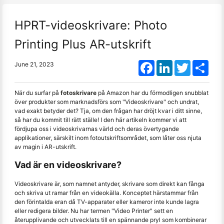
HPRT-videoskrivare: Photo
Printing Plus AR-utskrift
Facebook
LinkedIn
Twitter
Shar
June 21, 2023
När du surfar på
fotoskrivare
på Amazon har du förmodligen snubblat
över produkter som marknadsförs som "Videoskrivare" och undrat,
vad exakt betyder det? Tja, om den frågan har dröjt kvar i ditt sinne,
så har du kommit till rätt ställe! I den här artikeln kommer vi att
fördjupa oss i videoskrivarnas värld och deras övertygande
applikationer, särskilt inom fotoutskriftsområdet, som låter oss njuta
av magin i AR-utskrift.
Vad är en videoskrivare?
Videoskrivare är, som namnet antyder, skrivare som direkt kan fånga
och skriva ut ramar från en videokälla. Konceptet härstammar från
den förintalda eran då TV-apparater eller kameror inte kunde lagra
eller redigera bilder. Nu har termen "Video Printer" sett en
återupplivande och utvecklats till en spännande pryl som kombinerar