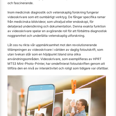
och fascinerande.
Inom medicinsk diagnostik och vetenskaplig forskning fungerar
videoskrivare som ett oumbärligt verktyg. De fångar specifika ramar
från medicinska bildvideor, som ultraljud eller endoskopi, för
detaljerad undersökning och dokumentation. Denna exakta funktion
av videoskrivare spelar en avgörande roll för att förbättra diagnostisk
noggrannhet och underlätta vetenskaplig utforskning.
Låt oss nu rikta vår uppmärksamhet mot den revolutionerande
tillämpningen av videoskrivare i världen av daglig fotoutskrift, som
utan tvekan står som en höjdpunkt bland sina olika
användningsområden. Videoskrivare, som exemplifieras av HPRT
MT53 Mini-Photo-Printer, har omdefinierat fotoutskriften genom att
tillföra den en nivå av interaktivitet och roligt som tidigare var ofattbar.