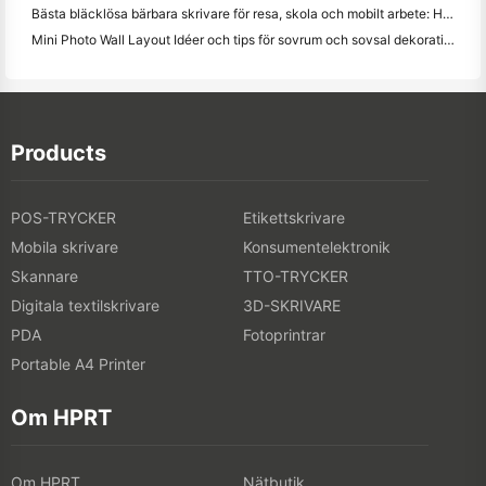
Bästa bläcklösa bärbara skrivare för resa, skola och mobilt arbete: Hanin MT620 Pro Review
Mini Photo Wall Layout Idéer och tips för sovrum och sovsal dekoration
Products
POS-TRYCKER
Etikettskrivare
Mobila skrivare
Konsumentelektronik
Skannare
TTO-TRYCKER
Digitala textilskrivare
3D-SKRIVARE
PDA
Fotoprintrar
Portable A4 Printer
Om HPRT
Om HPRT
Nätbutik