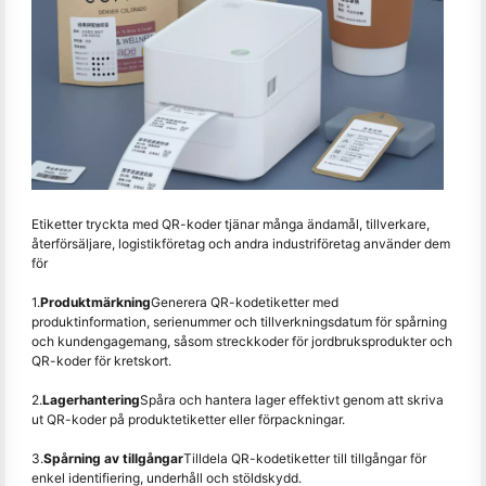
Etiketter tryckta med QR-koder tjänar många ändamål, tillverkare,
återförsäljare, logistikföretag och andra industriföretag använder dem
för
1.
Produktmärkning
Generera QR-kodetiketter med
produktinformation, serienummer och tillverkningsdatum för spårning
och kundengagemang, såsom streckkoder för jordbruksprodukter och
QR-koder för kretskort.
2.
Lagerhantering
Spåra och hantera lager effektivt genom att skriva
ut QR-koder på produktetiketter eller förpackningar.
3.
Spårning av tillgångar
Tilldela QR-kodetiketter till tillgångar för
enkel identifiering, underhåll och stöldskydd.