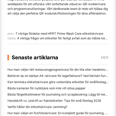
webbplats för att utforska vårt omfattande utbud av QR-kodskrivare
och programvarulösningar. Vårt dedikerade team är redo att hjälpa dig
att välja den perfekta QR-kodutskriftslösningen för dina affärsbehov.
prev:
7 viktiga fördelar med HPRT Prime Wash Care etikettskrivare
nästa:
4 viktiga frågor om etiketter för farligt avfall som du måste känna till
Senaste artiklarna
MER
Hur man väljer rätt restaurangprogramvara för din lilla eller medelstora restaurang
Behöver du en bärbar A4-skrivare för lagerfakturor? Vad faktiskt fungerar
Kan termiska etikettskrivare göra vattentäta etiketter för småföretagsprodukter?
Bästa kameran för nybörjare som inte vill slösa papper
Bästa färgetikettmaker för journaling och scrapbooking: Lägg till mer färg på varje sida
Handskrift vs. utskrift av fraktetiketter: Tips för små företag 2026
Varför håller din etikettskrivare Jamming?
Hur man väljer en fickfotoskrivare: En komplett guide för journaling, resor och iPhone-användare