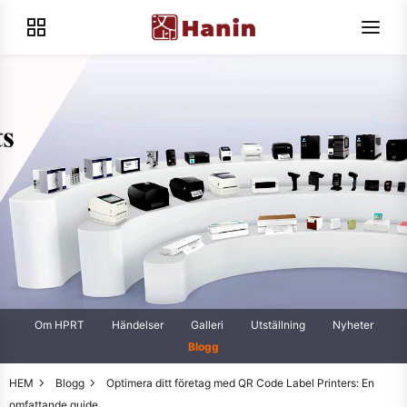
Om HPRT
Händelser
Galleri
Utställning
Nyheter
Blogg
HEM
Blogg
Optimera ditt företag med QR Code Label Printers: En
omfattande guide