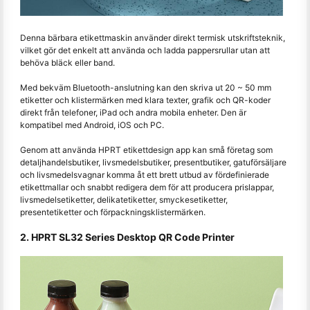
Denna bärbara etikettmaskin använder direkt termisk utskriftsteknik,
vilket gör det enkelt att använda och ladda pappersrullar utan att
behöva bläck eller band.
Med bekväm Bluetooth-anslutning kan den skriva ut 20 ~ 50 mm
etiketter och klistermärken med klara texter, grafik och QR-koder
direkt från telefoner, iPad och andra mobila enheter. Den är
kompatibel med Android, iOS och PC.
Genom att använda HPRT etikettdesign app kan små företag som
detaljhandelsbutiker, livsmedelsbutiker, presentbutiker, gatuförsäljare
och livsmedelsvagnar komma åt ett brett utbud av fördefinierade
etikettmallar och snabbt redigera dem för att producera prislappar,
livsmedelsetiketter, delikatetiketter, smyckesetiketter,
presentetiketter och förpackningsklistermärken.
2. HPRT SL32 Series Desktop QR Code Printer