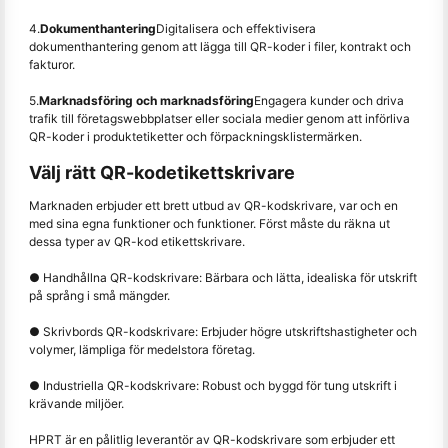
4.
Dokumenthantering
Digitalisera och effektivisera
dokumenthantering genom att lägga till QR-koder i filer, kontrakt och
fakturor.
5.
Marknadsföring och marknadsföring
Engagera kunder och driva
trafik till företagswebbplatser eller sociala medier genom att införliva
QR-koder i produktetiketter och förpackningsklistermärken.
Välj rätt QR-kodetikettskrivare
Marknaden erbjuder ett brett utbud av QR-kodskrivare, var och en
med sina egna funktioner och funktioner. Först måste du räkna ut
dessa typer av QR-kod etikettskrivare.
● Handhållna QR-kodskrivare: Bärbara och lätta, idealiska för utskrift
på språng i små mängder.
● Skrivbords QR-kodskrivare: Erbjuder högre utskriftshastigheter och
volymer, lämpliga för medelstora företag.
● Industriella QR-kodskrivare: Robust och byggd för tung utskrift i
krävande miljöer.
HPRT är en pålitlig leverantör av QR-kodskrivare som erbjuder ett