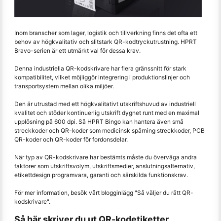
Inom branscher som lager, logistik och tillverkning finns det ofta ett
behov av högkvalitativ och slitstark QR-kodtryckutrustning. HPRT
Bravo-serien är ett utmärkt val för dessa krav.
Denna industriella QR-kodskrivare har flera gränssnitt för stark
kompatibilitet, vilket möjliggör integrering i produktionslinjer och
transportsystem mellan olika miljöer.
Den är utrustad med ett högkvalitativt utskriftshuvud av industriell
kvalitet och stöder kontinuerlig utskrift dygnet runt med en maximal
upplösning på 600 dpi. Så HPRT Bingo kan hantera även små
streckkoder och QR-koder som medicinsk spårning streckkoder, PCB
QR-koder och QR-koder för fordonsdelar.
När typ av QR-kodskrivare har bestämts måste du överväga andra
faktorer som utskriftsvolym, utskriftsmedier, anslutningsalternativ,
etikettdesign programvara, garanti och särskilda funktionskrav.
För mer information, besök vårt blogginlägg "Så väljer du rätt QR-
kodskrivare".
Så här skriver du ut QR-kodetiketter