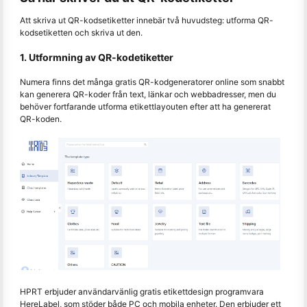
Att skriva ut QR-kodsetiketter innebär två huvudsteg: utforma QR-
kodsetiketten och skriva ut den.
1. Utformning av QR-kodetiketter
Numera finns det många gratis QR-kodgeneratorer online som snabbt
kan generera QR-koder från text, länkar och webbadresser, men du
behöver fortfarande utforma etikettlayouten efter att ha genererat
QR-koden.
HPRT erbjuder användarvänlig gratis etikettdesign programvara
HereLabel, som stöder både PC och mobila enheter. Den erbjuder ett