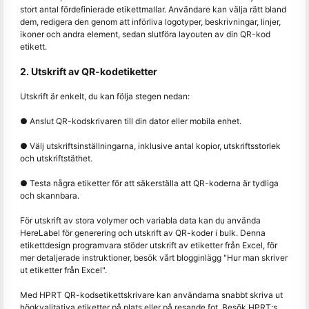
stort antal fördefinierade etikettmallar. Användare kan välja rätt bland
dem, redigera den genom att införliva logotyper, beskrivningar, linjer,
ikoner och andra element, sedan slutföra layouten av din QR-kod
etikett.
2. Utskrift av QR-kodetiketter
Utskrift är enkelt, du kan följa stegen nedan:
● Anslut QR-kodskrivaren till din dator eller mobila enhet.
● Välj utskriftsinställningarna, inklusive antal kopior, utskriftsstorlek
och utskriftstäthet.
● Testa några etiketter för att säkerställa att QR-koderna är tydliga
och skannbara.
För utskrift av stora volymer och variabla data kan du använda
HereLabel för generering och utskrift av QR-koder i bulk. Denna
etikettdesign programvara stöder utskrift av etiketter från Excel, för
mer detaljerade instruktioner, besök vårt blogginlägg "Hur man skriver
ut etiketter från Excel".
Med HPRT QR-kodsetikettskrivare kan användarna snabbt skriva ut
högkvalitativa etiketter på plats eller på resande fot. Besök HPRT:s