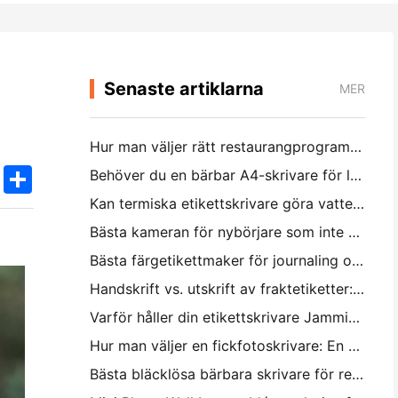
Senaste artiklarna
MER
Hur man väljer rätt restaurangprogramvara för din lilla eller medelstora restaurang
k
edIn
Twitter
Share
Behöver du en bärbar A4-skrivare för lagerfakturor? Vad faktiskt fungerar
Kan termiska etikettskrivare göra vattentäta etiketter för småföretagsprodukter?
Bästa kameran för nybörjare som inte vill slösa papper
Bästa färgetikettmaker för journaling och scrapbooking: Lägg till mer färg på varje sida
Handskrift vs. utskrift av fraktetiketter: Tips för små företag 2026
Varför håller din etikettskrivare Jamming?
Hur man väljer en fickfotoskrivare: En komplett guide för journaling, resor och iPhone-användare
Bästa bläcklösa bärbara skrivare för resa, skola och mobilt arbete: Hanin MT620 Pro Review