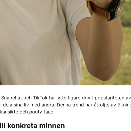
napchat och TikTok har ytterligare drivit populariteten av
dela sina liv med andra. Denna trend har åtföljts av öknin
skansikte och pouty face.
ill konkreta minnen