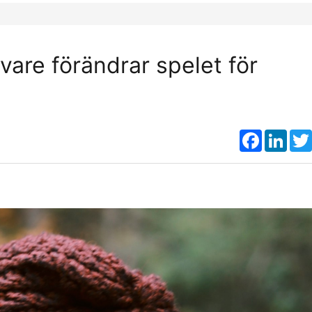
ivare förändrar spelet för
Faceboo
Link