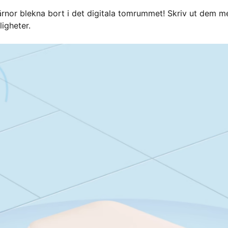
tjärnor blekna bort i det digitala tomrummet! Skriv ut dem 
igheter.