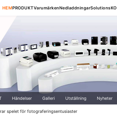
HEM
PRODUKT
Varumärken
Nedladdningar
Solutions
KO
T
Händelser
Galleri
Utställning
Nyheter
rar spelet för fotograferingsentusiaster