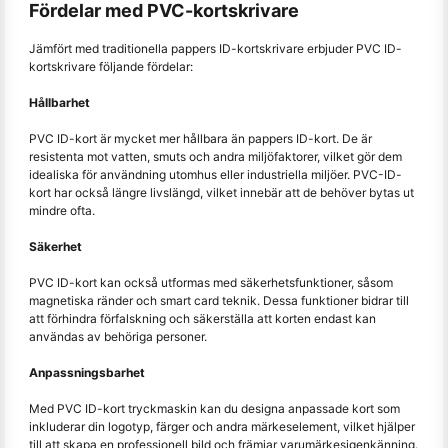
Fördelar med PVC-kortskrivare
Jämfört med traditionella pappers ID-kortskrivare erbjuder PVC ID-
kortskrivare följande fördelar:
Hållbarhet
PVC ID-kort är mycket mer hållbara än pappers ID-kort. De är
resistenta mot vatten, smuts och andra miljöfaktorer, vilket gör dem
idealiska för användning utomhus eller industriella miljöer. PVC-ID-
kort har också längre livslängd, vilket innebär att de behöver bytas ut
mindre ofta.
Säkerhet
PVC ID-kort kan också utformas med säkerhetsfunktioner, såsom
magnetiska ränder och smart card teknik. Dessa funktioner bidrar till
att förhindra förfalskning och säkerställa att korten endast kan
användas av behöriga personer.
Anpassningsbarhet
Med PVC ID-kort tryckmaskin kan du designa anpassade kort som
inkluderar din logotyp, färger och andra märkeselement, vilket hjälper
till att skapa en professionell bild och främjar varumärkesigenkänning.