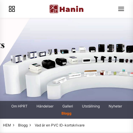
Om HPRT
Händelser
Galleri
Utställning
Nyheter
Blogg
HEM
Blogg
Vad är en PVC ID-kortskrivare