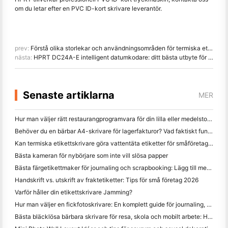
om du letar efter en PVC ID-kort skrivare leverantör.
prev:
Förstå olika storlekar och användningsområden för termiska etikettskrivare
nästa:
HPRT DC24A-E intelligent datumkodare: ditt bästa utbyte för en varmstämplingskodningsmaskin
Senaste artiklarna
MER
Hur man väljer rätt restaurangprogramvara för din lilla eller medelstora restaurang
Behöver du en bärbar A4-skrivare för lagerfakturor? Vad faktiskt fungerar
Kan termiska etikettskrivare göra vattentäta etiketter för småföretagsprodukter?
Bästa kameran för nybörjare som inte vill slösa papper
Bästa färgetikettmaker för journaling och scrapbooking: Lägg till mer färg på varje sida
Handskrift vs. utskrift av fraktetiketter: Tips för små företag 2026
Varför håller din etikettskrivare Jamming?
Hur man väljer en fickfotoskrivare: En komplett guide för journaling, resor och iPhone-användare
Bästa bläcklösa bärbara skrivare för resa, skola och mobilt arbete: Hanin MT620 Pro Review