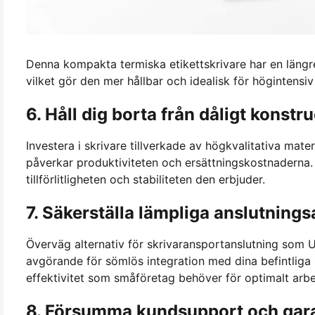
Denna kompakta termiska etikettskrivare har en längr
vilket gör den mer hållbar och idealisk för högintensiv 
6. Håll dig borta från dåligt konstr
Investera i skrivare tillverkade av högkvalitativa mat
påverkar produktiviteten och ersättningskostnaderna. E
tillförlitligheten och stabiliteten den erbjuder.
7. Säkerställa lämpliga anslutnings
Överväg alternativ för skrivaransportanslutning som US
avgörande för sömlös integration med dina befintliga s
effektivitet som småföretag behöver för optimalt arbe
8. Försumma kundsupport och gara