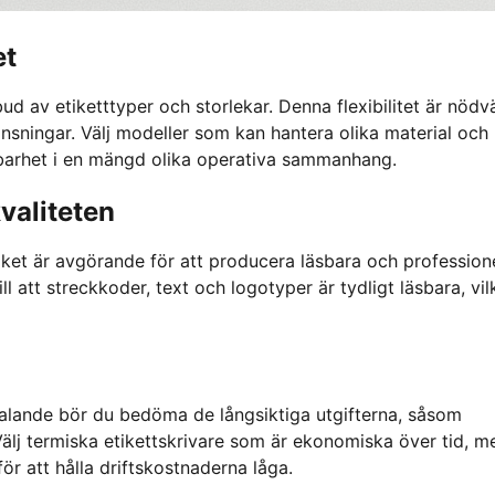
et
bud av etiketttyper och storlekar. Denna flexibilitet är nödv
ränsningar. Välj modeller som kan hantera olika material och
ndbarhet i en mängd olika operativa sammanhang.
valiteten
vilket är avgörande för att producera läsbara och profession
ill att streckkoder, text och logotyper är tydligt läsbara, vil
lltalande bör du bedöma de långsiktiga utgifterna, såsom
Välj termiska etikettskrivare som är ekonomiska över tid, m
ör att hålla driftskostnaderna låga.