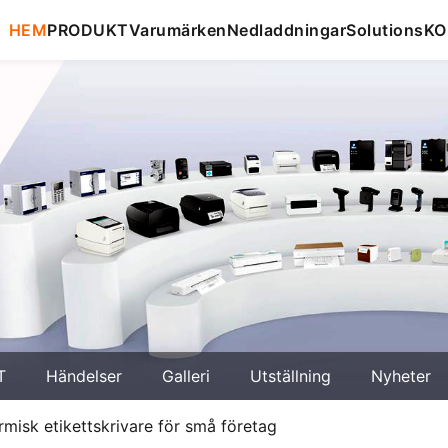
HEM
PRODUKT
Varumärken
Nedladdningar
Solutions
KO
T
Händelser
Galleri
Utställning
Nyheter
rmisk etikettskrivare för små företag