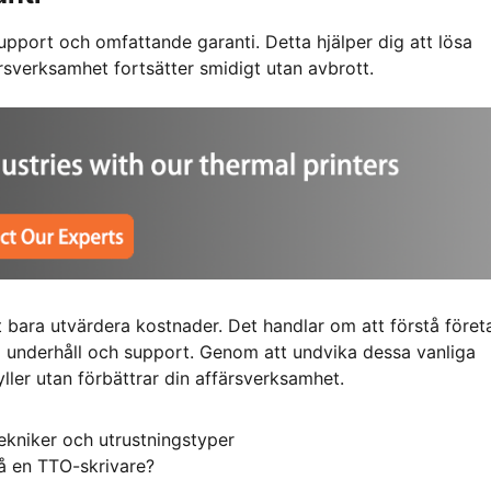
upport och omfattande garanti. Detta hjälper dig att lösa
rsverksamhet fortsätter smidigt utan avbrott.
tt bara utvärdera kostnader. Det handlar om att förstå föret
ill underhåll och support. Genom att undvika dessa vanliga
yller utan förbättrar din affärsverksamhet.
Tekniker och utrustningstyper
å en TTO-skrivare?