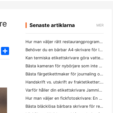
re
Senaste artiklarna
MER
Hur man väljer rätt restaurangprogramvara för din lilla eller medelstora restaurang
k
edIn
Twitter
Share
Behöver du en bärbar A4-skrivare för lagerfakturor? Vad faktiskt fungerar
Kan termiska etikettskrivare göra vattentäta etiketter för småföretagsprodukter?
Bästa kameran för nybörjare som inte vill slösa papper
Bästa färgetikettmaker för journaling och scrapbooking: Lägg till mer färg på varje sida
Handskrift vs. utskrift av fraktetiketter: Tips för små företag 2026
Varför håller din etikettskrivare Jamming?
Hur man väljer en fickfotoskrivare: En komplett guide för journaling, resor och iPhone-användare
Bästa bläcklösa bärbara skrivare för resa, skola och mobilt arbete: Hanin MT620 Pro Review