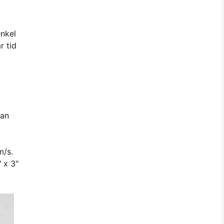
enkel
r tid
kan
m/s.
" x 3"