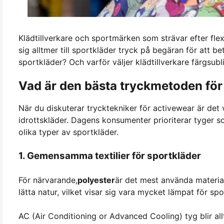
Klädtillverkare och sportmärken som strävar efter fle
sig alltmer till sportkläder tryck på begäran för att 
sportkläder? Och varför väljer klädtillverkare färgsubl
Vad är den bästa tryckmetoden för
När du diskuterar trycktekniker för activewear är det v
idrottskläder. Dagens konsumenter prioriterar tyger s
olika typer av sportkläder.
1. Gemensamma textilier för sportkläder
För närvarande,
polyester
är det mest använda material
lätta natur, vilket visar sig vara mycket lämpat för spo
AC (Air Conditioning or Advanced Cooling) tyg blir al