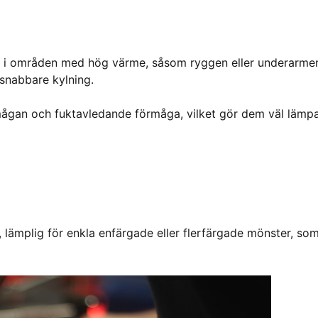
r i områden med hög värme, såsom ryggen eller underarme
 snabbare kylning.
mågan och fuktavledande förmåga, vilket gör dem väl lämp
, lämplig för enkla enfärgade eller flerfärgade mönster, so