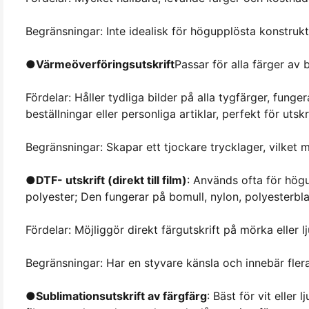
Begränsningar: Inte idealisk för högupplösta konstru
●
Värmeöverföringsutskrift
Passar för alla färger av 
Fördelar: Håller tydliga bilder på alla tygfärger, fung
beställningar eller personliga artiklar, perfekt för utsk
Begränsningar: Skapar ett tjockare trycklager, vilket
●
DTF- utskrift (direkt till film)
: Används ofta för högu
polyester; Den fungerar på bomull, nylon, polyesterb
Fördelar: Möjliggör direkt färgutskrift på mörka eller 
Begränsningar: Har en styvare känsla och innebär flera
●
Sublimationsutskrift av färgfärg
: Bäst för vit elle