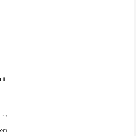
ill
ion.
enom