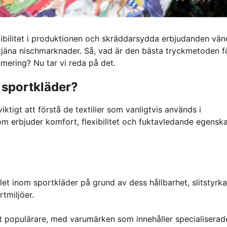
xibilitet i produktionen och skräddarsydda erbjudanden vän
betjäna nischmarknader. Så, vad är den bästa tryckmetoden f
imering? Nu tar vi reda på det.
 sportkläder?
iktigt att förstå de textilier som vanligtvis används i
om erbjuder komfort, flexibilitet och fuktavledande egenska
et inom sportkläder på grund av dess hållbarhet, slitstyrk
rtmiljöer.
lt populärare, med varumärken som innehåller specialiserad