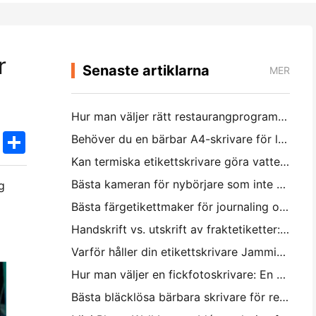
r
Senaste artiklarna
MER
Hur man väljer rätt restaurangprogramvara för din lilla eller medelstora restaurang
k
edIn
Twitter
Share
Behöver du en bärbar A4-skrivare för lagerfakturor? Vad faktiskt fungerar
Kan termiska etikettskrivare göra vattentäta etiketter för småföretagsprodukter?
Bästa kameran för nybörjare som inte vill slösa papper
g
Bästa färgetikettmaker för journaling och scrapbooking: Lägg till mer färg på varje sida
Handskrift vs. utskrift av fraktetiketter: Tips för små företag 2026
Varför håller din etikettskrivare Jamming?
Hur man väljer en fickfotoskrivare: En komplett guide för journaling, resor och iPhone-användare
Bästa bläcklösa bärbara skrivare för resa, skola och mobilt arbete: Hanin MT620 Pro Review