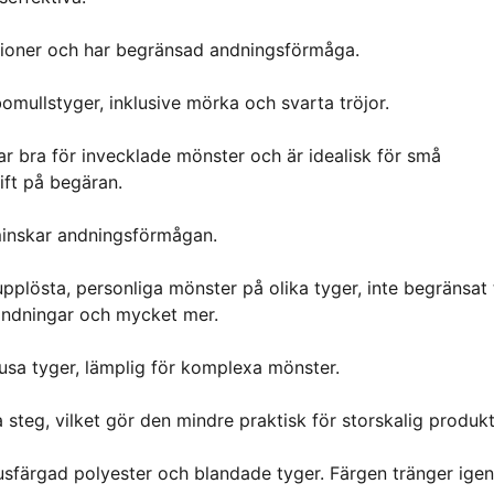
ktioner och har begränsad andningsförmåga.
bomullstyger, inklusive mörka och svarta tröjor.
erar bra för invecklade mönster och är idealisk för små
rift på begäran.
 minskar andningsförmågan.
pplösta, personliga mönster på olika tyger, inte begränsat t
landningar och mycket mer.
ljusa tyger, lämplig för komplexa mönster.
 steg, vilket gör den mindre praktisk för storskalig produkt
r ljusfärgad polyester och blandade tyger. Färgen tränger ig