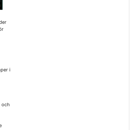
der
ör
per i
a och
e