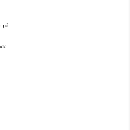
n på
ade
m