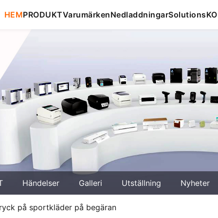
HEM
PRODUKT
Varumärken
Nedladdningar
Solutions
KO
T
Händelser
Galleri
Utställning
Nyheter
 tryck på sportkläder på begäran