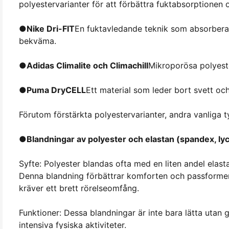
polyestervarianter för att förbättra fuktabsorptione
●
Nike Dri-FIT
En fuktavledande teknik som absorberar
bekväma.
●
Adidas Climalite och Climachill
Mikroporösa polyester
●
Puma DryCELL
Ett material som leder bort svett och 
Förutom förstärkta polyestervarianter, andra vanliga 
●
Blandningar av polyester och elastan (spandex, ly
Syfte: Polyester blandas ofta med en liten andel elastan
Denna blandning förbättrar komforten och passformen
kräver ett brett rörelseomfång.
Funktioner: Dessa blandningar är inte bara lätta utan ge
intensiva fysiska aktiviteter.