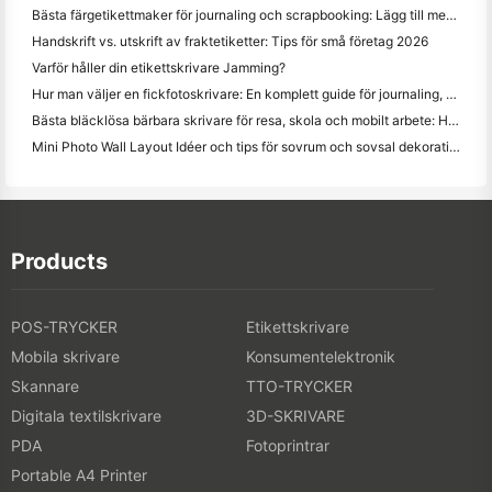
Bästa färgetikettmaker för journaling och scrapbooking: Lägg till mer färg på varje sida
Handskrift vs. utskrift av fraktetiketter: Tips för små företag 2026
Varför håller din etikettskrivare Jamming?
Hur man väljer en fickfotoskrivare: En komplett guide för journaling, resor och iPhone-användare
Bästa bläcklösa bärbara skrivare för resa, skola och mobilt arbete: Hanin MT620 Pro Review
Mini Photo Wall Layout Idéer och tips för sovrum och sovsal dekoration
Products
POS-TRYCKER
Etikettskrivare
Mobila skrivare
Konsumentelektronik
Skannare
TTO-TRYCKER
Digitala textilskrivare
3D-SKRIVARE
PDA
Fotoprintrar
Portable A4 Printer