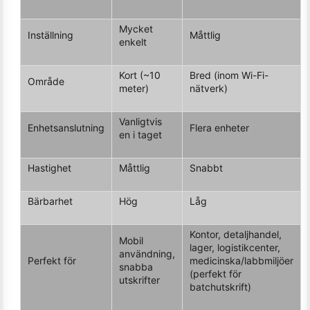
Mycket
Inställning
Måttlig
enkelt
Kort (~10
Bred (inom Wi-Fi-
Område
meter)
nätverk)
Vanligtvis
Enhetsanslutning
Flera enheter
en i taget
Hastighet
Måttlig
Snabbt
Bärbarhet
Hög
Låg
Kontor, detaljhandel,
Mobil
lager, logistikcenter,
användning,
Perfekt för
medicinska/labbmiljöer
snabba
(perfekt för
utskrifter
batchutskrift)