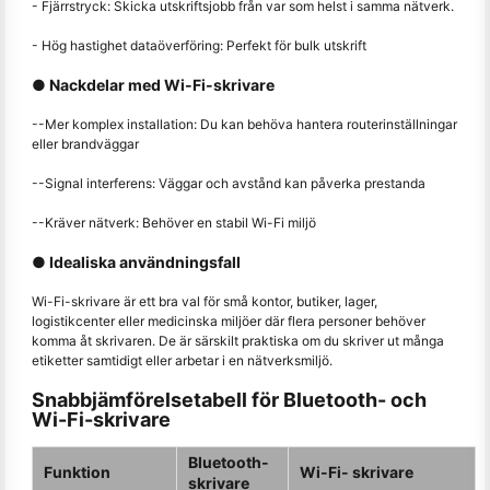
- Fjärrstryck: Skicka utskriftsjobb från var som helst i samma nätverk.
- Hög hastighet dataöverföring: Perfekt för bulk utskrift
● Nackdelar med Wi-Fi-skrivare
--Mer komplex installation: Du kan behöva hantera routerinställningar
eller brandväggar
--Signal interferens: Väggar och avstånd kan påverka prestanda
--Kräver nätverk: Behöver en stabil Wi-Fi miljö
● Idealiska användningsfall
Wi-Fi-skrivare är ett bra val för små kontor, butiker, lager,
logistikcenter eller medicinska miljöer där flera personer behöver
komma åt skrivaren. De är särskilt praktiska om du skriver ut många
etiketter samtidigt eller arbetar i en nätverksmiljö.
Snabbjämförelsetabell för Bluetooth- och
Wi-Fi-skrivare
Bluetooth-
Funktion
Wi-Fi- skrivare
skrivare