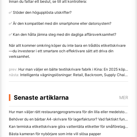
Innan du fattar ett beslut, se till att kontrollera:
✅ Stöder den högupplösta utskrifter?
✅ Är den kompatibel med din smartphone eller datorsystem?
✅ Kan den hålla jämna steg med din dagliga affärsverksamhet?
När allt kommer omkring köper du inte bara en trådlös etikettskrivare
—
du investerar i ett smartare och effektivare sätt att driva din
verksamhet.
prev:
Hur man väljer en bälte textilskrivare fabrik i Kina: En 2025 köpguide
nästa:
Intelligenta vägningslösningar: Retail, Backroom, Supply Chain & Canteen
Senaste artiklarna
MER
Hur man väljer rätt restaurangprogramvara för din lilla eller medelstora restaurang
Behöver du en bärbar A4-skrivare för lagerfakturor? Vad faktiskt fungerar
Kan termiska etikettskrivare göra vattentäta etiketter för småföretagsprodukter?
Bästa kameran för nybörjare som inte vill slösa papper