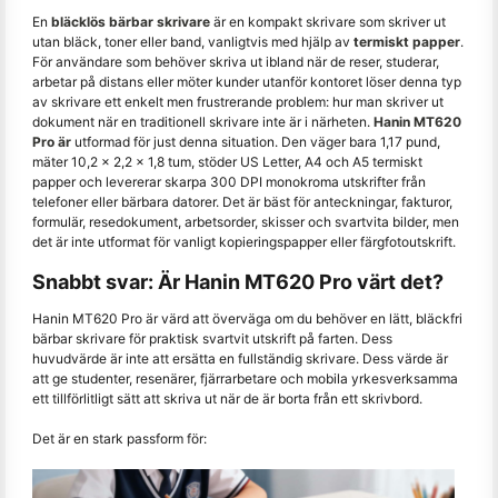
En
bläcklös bärbar skrivare
är en kompakt skrivare som skriver ut
utan bläck, toner eller band, vanligtvis med hjälp av
termiskt papper
.
För användare som behöver skriva ut ibland när de reser, studerar,
arbetar på distans eller möter kunder utanför kontoret löser denna typ
av skrivare ett enkelt men frustrerande problem: hur man skriver ut
dokument när en traditionell skrivare inte är i närheten.
Hanin MT620
Pro är
utformad för just denna situation. Den väger bara 1,17 pund,
mäter 10,2 × 2,2 × 1,8 tum, stöder US Letter, A4 och A5 termiskt
papper och levererar skarpa 300 DPI monokroma utskrifter från
telefoner eller bärbara datorer. Det är bäst för anteckningar, fakturor,
formulär, resedokument, arbetsorder, skisser och svartvita bilder, men
det är inte utformat för vanligt kopieringspapper eller färgfotoutskrift.
Snabbt svar: Är Hanin MT620 Pro värt det?
Hanin MT620 Pro är värd att överväga om du behöver en lätt, bläckfri
bärbar skrivare för praktisk svartvit utskrift på farten. Dess
huvudvärde är inte att ersätta en fullständig skrivare. Dess värde är
att ge studenter, resenärer, fjärrarbetare och mobila yrkesverksamma
ett tillförlitligt sätt att skriva ut när de är borta från ett skrivbord.
Det är en stark passform för: