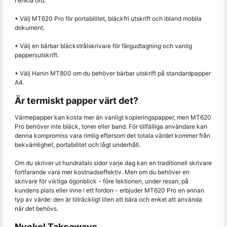
I enkla ord:
• Välj MT620 Pro för portabilitet, bläckfri utskrift och ibland mobila
dokument.
• Välj en bärbar bläckstrålskrivare för färgudtagning och vanlig
pappersutskrift.
• Välj Hanin MT800 om du behöver bärbar utskrift på standardpapper
A4.
Är termiskt papper värt det?
Värmepapper kan kosta mer än vanligt kopieringspapper, men MT620
Pro behöver inte bläck, toner eller band. För tillfälliga användare kan
denna kompromiss vara rimlig eftersom det totala värdet kommer från
bekvämlighet, portabilitet och lågt underhåll.
Om du skriver ut hundratals sidor varje dag kan en traditionell skrivare
fortfarande vara mer kostnadseffektiv. Men om du behöver en
skrivare för viktiga ögonblick - före lektionen, under resan, på
kundens plats eller inne i ett fordon - erbjuder MT620 Pro en annan
typ av värde: den är tillräckligt liten att bära och enkel att använda
när det behövs.
Nyckel Takeaways