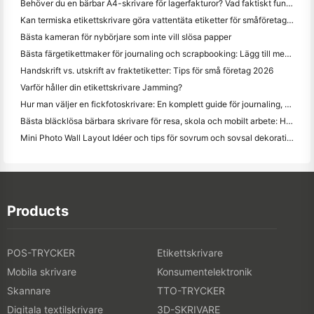
Behöver du en bärbar A4-skrivare för lagerfakturor? Vad faktiskt fungerar
Kan termiska etikettskrivare göra vattentäta etiketter för småföretagsprodukter?
Bästa kameran för nybörjare som inte vill slösa papper
Bästa färgetikettmaker för journaling och scrapbooking: Lägg till mer färg på varje sida
Handskrift vs. utskrift av fraktetiketter: Tips för små företag 2026
Varför håller din etikettskrivare Jamming?
Hur man väljer en fickfotoskrivare: En komplett guide för journaling, resor och iPhone-användare
Bästa bläcklösa bärbara skrivare för resa, skola och mobilt arbete: Hanin MT620 Pro Review
Mini Photo Wall Layout Idéer och tips för sovrum och sovsal dekoration
Products
POS-TRYCKER
Etikettskrivare
Mobila skrivare
Konsumentelektronik
Skannare
TTO-TRYCKER
Digitala textilskrivare
3D-SKRIVARE