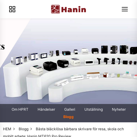
Om HPRT
Händelser
Galleri
Utställning
Nyheter
Blogg
HEM
Blogg
Bästa bläcklösa bärbara skrivare för resa, skola och
mobilt arbete: Hanin MT620 Pro Review