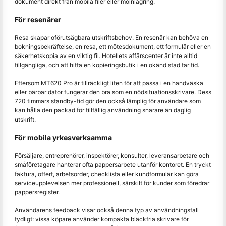
dokument direkt från mobila filer eller molnlagring.
För resenärer
Resa skapar oförutsägbara utskriftsbehov. En resenär kan behöva en
bokningsbekräftelse, en resa, ett mötesdokument, ett formulär eller en
säkerhetskopia av en viktig fil. Hotellets affärscenter är inte alltid
tillgängliga, och att hitta en kopieringsbutik i en okänd stad tar tid.
Eftersom MT620 Pro är tillräckligt liten för att passa i en handväska
eller bärbar dator fungerar den bra som en nödsituationsskrivare. Dess
720 timmars standby-tid gör den också lämplig för användare som
kan hålla den packad för tillfällig användning snarare än daglig
utskrift.
För mobila yrkesverksamma
Försäljare, entreprenörer, inspektörer, konsulter, leveransarbetare och
småföretagare hanterar ofta pappersarbete utanför kontoret. En tryckt
faktura, offert, arbetsorder, checklista eller kundformulär kan göra
serviceupplevelsen mer professionell, särskilt för kunder som föredrar
pappersregister.
Användarens feedback visar också denna typ av användningsfall
tydligt: vissa köpare använder kompakta bläckfria skrivare för