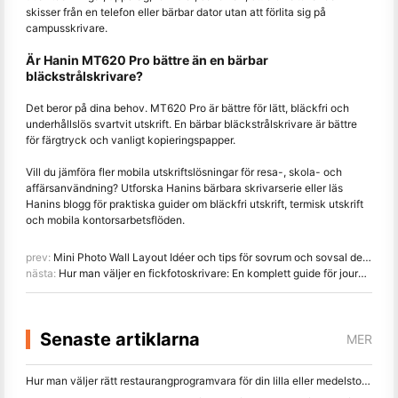
skisser från en telefon eller bärbar dator utan att förlita sig på
campusskrivare.
Är Hanin MT620 Pro bättre än en bärbar
bläckstrålskrivare?
Det beror på dina behov. MT620 Pro är bättre för lätt, bläckfri och
underhållslös svartvit utskrift. En bärbar bläckstrålskrivare är bättre
för färgtryck och vanligt kopieringspapper.
Vill du jämföra fler mobila utskriftslösningar för resa-, skola- och
affärsanvändning? Utforska Hanins bärbara skrivarserie eller läs
Hanins blogg för praktiska guider om bläckfri utskrift, termisk utskrift
och mobila kontorsarbetsflöden.
prev:
Mini Photo Wall Layout Idéer och tips för sovrum och sovsal dekoration
nästa:
Hur man väljer en fickfotoskrivare: En komplett guide för journaling, resor och iPhone-användare
Senaste artiklarna
MER
Hur man väljer rätt restaurangprogramvara för din lilla eller medelstora restaurang