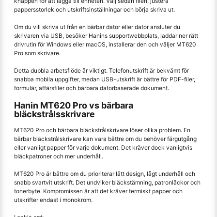
knappen för att lägga till enheten. Välj sedan filen, justera
pappersstorlek och utskriftsinställningar och börja skriva ut.
Om du vill skriva ut från en bärbar dator eller dator ansluter du
skrivaren via USB, besöker Hanins supportwebbplats, laddar ner rätt
drivrutin för Windows eller macOS, installerar den och väljer MT620
Pro som skrivare.
Detta dubbla arbetsflöde är viktigt. Telefonutskrift är bekvämt för
snabba mobila uppgifter, medan USB-utskrift är bättre för PDF-filer,
formulär, affärsfiler och bärbara datorbaserade dokument.
Hanin MT620 Pro vs bärbara
bläckstrålsskrivare
MT620 Pro och bärbara bläckstrålskrivare löser olika problem. En
bärbar bläckstrålskrivare kan vara bättre om du behöver färgutgång
eller vanligt papper för varje dokument. Det kräver dock vanligtvis
bläckpatroner och mer underhåll.
MT620 Pro är bättre om du prioriterar lätt design, lågt underhåll och
snabb svartvit utskrift. Det undviker bläckstämning, patronläckor och
tonerbyte. Kompromissen är att det kräver termiskt papper och
utskrifter endast i monokrom.