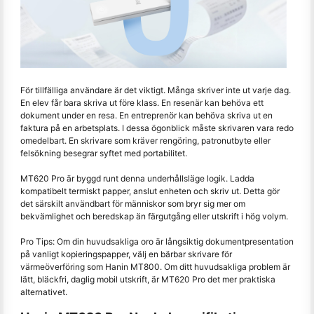
För tillfälliga användare är det viktigt. Många skriver inte ut varje dag.
En elev får bara skriva ut före klass. En resenär kan behöva ett
dokument under en resa. En entreprenör kan behöva skriva ut en
faktura på en arbetsplats. I dessa ögonblick måste skrivaren vara redo
omedelbart. En skrivare som kräver rengöring, patronutbyte eller
felsökning besegrar syftet med portabilitet.
MT620 Pro är byggd runt denna underhållsläge logik. Ladda
kompatibelt termiskt papper, anslut enheten och skriv ut. Detta gör
det särskilt användbart för människor som bryr sig mer om
bekvämlighet och beredskap än färgutgång eller utskrift i hög volym.
Pro Tips: Om din huvudsakliga oro är långsiktig dokumentpresentation
på vanligt kopieringspapper, välj en bärbar skrivare för
värmeöverföring som Hanin MT800. Om ditt huvudsakliga problem är
lätt, bläckfri, daglig mobil utskrift, är MT620 Pro det mer praktiska
alternativet.