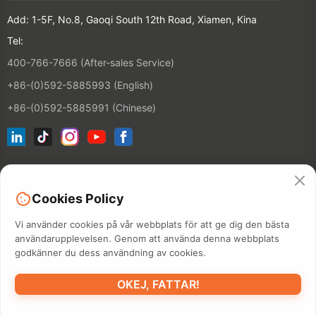
Add: 1-5F, No.8, Gaoqi South 12th Road, Xiamen, Kina
Tel:
400-766-7666 (After-sales Service)
+86-(0)592-5885993 (English)
+86-(0)592-5885991 (Chinese)
Gå med i vår e-postlista
Cookies Policy
KONTAKT
Vi använder cookies på vår webbplats för att ge dig den bästa
användarupplevelsen. Genom att använda denna webbplats
godkänner du dess användning av cookies.
©2026 XIAMEN HANIN CO., LTD.
SEKRETESSPOLICY
OKEJ, FATTAR!
ANVÄNDNINGSTID
WEBBPLATSKARTA