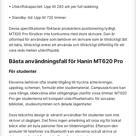
• Utskriftskapacitet: Upp till 240 ark per full laddning
• Standby-tid: Upp till 720 timmar
Dessa specifikationer förklarar produktens positionering tydligt.
MT620 Pro försöker inte konkurrera med stora skrivare. Den är
utformad för användare som behöver en skrivare som är tillräckligt lätt
att bära, tillräckligt enkel att använda och tillräckligt tillförlitlig för att
vara redo mellan utskriftsjobb.
Bästa användningsfall för Hanin MT620 Pro
För studenter
Eleverna behöver ofta snabb tillgång till tryckta anteckningar,
uppdrag, scheman, formulär eller studiematerial. Campusskrivare kan
vara trånga, obekväma eller otillgängliga utanför vissa timmar. MT620
Pro ger studenterna ett kompakt utskriftsalternativ för sovsalar,
bibliotek, studieutrymmen och delade lägenheter.
Dess bläckfria design är särskilt användbar för studenter som inte
skriver ut dagligen. Det finns ingen anledning att oroa sig för torkat
bläck eller att byta patroner före en tilldelningsfrist. Eftersom den
ansluter till telefoner via Bluetooth kan eleverna också skriva ut