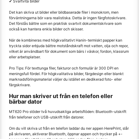
✔ Svartvita bilder
Det kan skriva ut bilder eller bildbaserade filer i monokrom, men
förväntningarna bör vara realistiska. Detta är ingen färgfotoskrivare.
Det förstås bättre som en praktisk svartvit dokumentskrivare som
också kan hantera enkla bilder och skisser.
När de kombineras med högkvalitativt Hanin-termiskt papper kan
tryckta sidor erbjuda bättre motståndskraft mot vatten, olja och repor,
vilket är användbart för dokument som bärs i väskor, fordon, klassrum
eller arbetsplatser.
Pro Tips: För texttunga filer, fakturor och formulär är 300 DPI en
meningsfull fördel. För högkvalitativa bilder, färgdesign eller blankt
marknadsföringsmaterial väljer du istället en dedikerad foto- eller
färgskrivare.
Hur man skriver ut från en telefon eller
bärbar dator
MT620 Pro stöder två huvudsakliga arbetsflöden: Bluetooth-utskrift
från telefoner och USB-utskrift från datorer.
Om du vill skriva ut från en telefon laddar du ner appen HerePrint, slår
på skrivaren, aktiverar Bluetooth, öppnar appen och trycker på +-