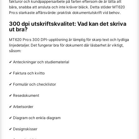
fakturor och kundpappersarbete på farten eftersom de är lätta att
bära, snabba att ansluta och inte kräver bläck. Detta stöder MT620
Pro:s starkaste affärsvärde: praktisk dokumentutskrift vid behov.
300 dpi utskriftskvalitet: Vad kan det skriva
ut bra?
MT620 Pro:s 300 DPI-upplösning är lämplig för skarp text och tydliga
linjedetaljer. Det fungerar bra för dokument där läsbarhet är viktigt,
såsom:
✔ Anteckningar och studiematerial
✔ Faktura och kvitto
✔ Formulär och checklistor
✔ Resedokument
✔ Arbetsorder
✔ Diagram och enkla diagram
✔ Designskisser