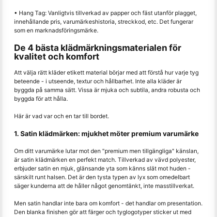
• Hang Tag: Vanligtvis tillverkad av papper och fäst utanför plagget,
innehållande pris, varumärkeshistoria, streckkod, etc. Det fungerar
som en marknadsföringsmärke.
De 4 bästa klädmärkningsmaterialen för
kvalitet och komfort
Att välja rätt kläder etikett material börjar med att förstå hur varje tyg
beteende - i utseende, textur och hållbarhet. Inte alla kläder är
byggda på samma sätt. Vissa är mjuka och subtila, andra robusta och
byggda för att hålla.
Här är vad var och en tar till bordet.
1. Satin klädmärken: mjukhet möter premium varumärke
Om ditt varumärke lutar mot den "premium men tillgängliga" känslan,
är satin klädmärken en perfekt match. Tillverkad av vävd polyester,
erbjuder satin en mjuk, glänsande yta som känns slät mot huden -
särskilt runt halsen. Det är den tysta typen av lyx som omedelbart
säger kunderna att de håller något genomtänkt, inte masstillverkat.
Men satin handlar inte bara om komfort - det handlar om presentation.
Den blanka finishen gör att färger och tyglogotyper sticker ut med