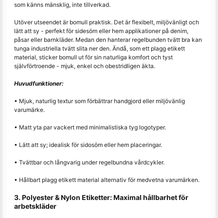
som känns mänsklig, inte tillverkad.
Utöver utseendet är bomull praktisk. Det är flexibelt, miljövänligt och
lätt att sy - perfekt för sidesöm eller hem applikationer på denim,
påsar eller barnkläder. Medan den hanterar regelbunden tvätt bra kan
tunga industriella tvätt slita ner den. Ändå, som ett plagg etikett
material, sticker bomull ut för sin naturliga komfort och tyst
självförtroende - mjuk, enkel och obestridligen äkta.
Huvudfunktioner:
• Mjuk, naturlig textur som förbättrar handgjord eller miljövänlig
varumärke.
• Matt yta par vackert med minimalistiska tyg logotyper.
• Lätt att sy; idealisk för sidosöm eller hem placeringar.
• Tvättbar och långvarig under regelbundna vårdcykler.
• Hållbart plagg etikett material alternativ för medvetna varumärken.
3. Polyester & Nylon Etiketter: Maximal hållbarhet för
arbetskläder