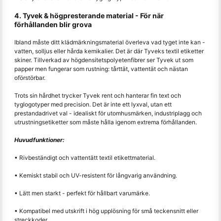
4. Tyvek & högpresterande material - För när
förhållanden blir grova
Ibland måste ditt klädmärkningsmaterial överleva vad tyget inte kan -
vatten, solljus eller hårda kemikalier. Det är där Tyveks textil etiketter
skiner. Tillverkad av högdensitetspolyetenfibrer ser Tyvek ut som
papper men fungerar som rustning: tårttät, vattentät och nästan
oförstörbar.
Trots sin hårdhet trycker Tyvek rent och hanterar fin text och
tyglogotyper med precision. Det är inte ett lyxval, utan ett
prestandadrivet val - idealiskt för utomhusmärken, industriplagg och
utrustningsetiketter som måste hålla igenom extrema förhållanden.
Huvudfunktioner:
• Rivbeständigt och vattentätt textil etikettmaterial.
• Kemiskt stabil och UV-resistent för långvarig användning.
• Lätt men starkt - perfekt för hållbart varumärke.
• Kompatibel med utskrift i hög upplösning för små teckensnitt eller
streckkoder.