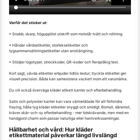
Varför det sticker ut:
• Snabb, skarp, högupplöst utskrift som motstår tvätt och nötning.
• Håndar vårdsetiketter, storleksetiketter och
tygsammansättningsetiketter utan ansträngning.
• Stödjer logotyper, streckkoder, QR-koder och flerspråkig text.
Kort sagt, vävda etiketter erbjuder tidlös textur; tryckta etiketter ger
visuell precision. Båda kan samexistera vackert inom ett varumärke.
Du vill också överväga kläder etikett kanter och efterbehandling.
Satin och polyester kanter kan vara värmetätade för att förhindra
fraying, hålla tyg kläder etiketter snyggt och smidigt. Bomull, däremot,
kräver skär-och-sy efterbehandling - mer tidskrävande, men med en
handgjord charm som passar naturliga eller hantverkssamlingar.
Hållbarhet och vård: Hur kläder
etikettmaterial påverkar längd livslängd