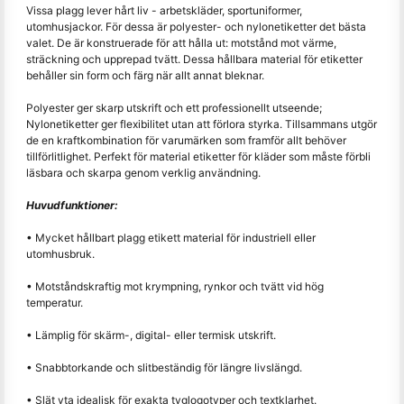
Vissa plagg lever hårt liv - arbetskläder, sportuniformer,
utomhusjackor. För dessa är polyester- och nylonetiketter det bästa
valet. De är konstruerade för att hålla ut: motstånd mot värme,
sträckning och upprepad tvätt. Dessa hållbara material för etiketter
behåller sin form och färg när allt annat bleknar.
Polyester ger skarp utskrift och ett professionellt utseende;
Nylonetiketter ger flexibilitet utan att förlora styrka. Tillsammans utgör
de en kraftkombination för varumärken som framför allt behöver
tillförlitlighet. Perfekt för material etiketter för kläder som måste förbli
läsbara och skarpa genom verklig användning.
Huvudfunktioner:
• Mycket hållbart plagg etikett material för industriell eller
utomhusbruk.
• Motståndskraftig mot krympning, rynkor och tvätt vid hög
temperatur.
• Lämplig för skärm-, digital- eller termisk utskrift.
• Snabbtorkande och slitbeständig för längre livslängd.
• Slät yta idealisk för exakta tyglogotyper och textklarhet.