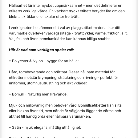
Hållbarhet får inte mycket uppmärksamhet - men det definierar en
etiketts verkliga värde. En vackert tryckt etikett betyder lite om den
bleknar, kröklar eller skalar efter tre tvätt.
I verkligheten bestämmer ditt val av plaggsetikettmaterial hur ditt
varumärke överlever vardagsslitage - tvättcykler, värme, friktion, allt.
Välj fel, och även premiumkläder kan kännas billiga snabbt.
Här är vad som verkligen spelar roll:
• Polyester & Nylon - byggd för att hålla:
Hård, formbevarande och tvättbar. Dessa hållbara material för
etiketter motstår krympning, sträckning och rivning - perfekt för
uniformer, utomhusutrustning och aktivkläder.
• Bomull - Naturlig men krävande:
Mjuk och miljövänlig men behöver vård. Bomullsetiketter kan slita
eller blekna över tid, men när de är välgjorda lägger de värme och
äkthet till handgjorda eller hållbara varumärken.
• Satin - mjuk elegans, måttlig uthållighet: