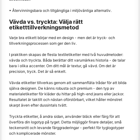
• Återvinningsbara och tillgängliga i miljövänliga alternativ.
Vävda vs. tryckta: Välja rätt
etiketttillverkningsmetod
Varje bra etikett börjar med en design - men det är tryck- och
tillverkningsprocessen som ger den liv.
I praktiken skapas de flesta textiletiketter med två huvudmetoder:
vävda och tryckta. Båda berättar ditt varumärkes historia - de talar
bara i olika accenter. Om ditt mål är textur, gå vävd. Om det är
precision, tryck. Det är så enkelt.
Vävda etiketter tillverkas genom att sammanfläta trådar för att bilda
själva designen. De känns robusta och premium - den typ av
materialetiketter för kläder du hittar på high-end jeans eller jackor.
Resultatet är taktilt och nästan oförstörbart, vilket håller mönstret
skarpt även efter dussintals tvätt.
Tryckta etiketter, å andra sidan, använder bläck eller färg för att
överföra din logotyp på tyget. Detta möjliggör finare detaljer, små
teckensnitt och levande färggraderingar - perfekt för tyglogotyper
och komplicerade mönster.