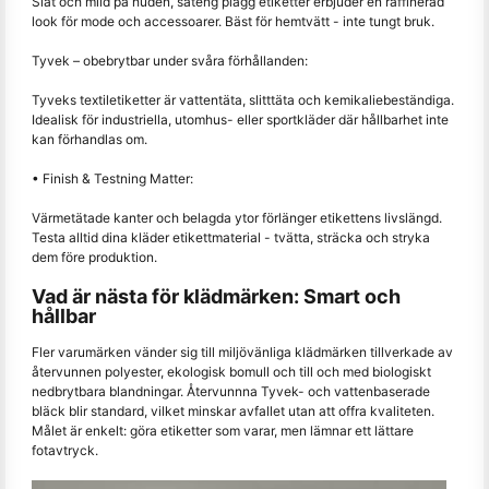
Slät och mild på huden, sateng plagg etiketter erbjuder en raffinerad
look för mode och accessoarer. Bäst för hemtvätt - inte tungt bruk.
Tyvek – obebrytbar under svåra förhållanden:
Tyveks textiletiketter är vattentäta, slitttäta och kemikaliebeständiga.
Idealisk för industriella, utomhus- eller sportkläder där hållbarhet inte
kan förhandlas om.
• Finish & Testning Matter:
Värmetätade kanter och belagda ytor förlänger etikettens livslängd.
Testa alltid dina kläder etikettmaterial - tvätta, sträcka och stryka
dem före produktion.
Vad är nästa för klädmärken: Smart och
hållbar
Fler varumärken vänder sig till miljövänliga klädmärken tillverkade av
återvunnen polyester, ekologisk bomull och till och med biologiskt
nedbrytbara blandningar. Återvunnna Tyvek- och vattenbaserade
bläck blir standard, vilket minskar avfallet utan att offra kvaliteten.
Målet är enkelt: göra etiketter som varar, men lämnar ett lättare
fotavtryck.