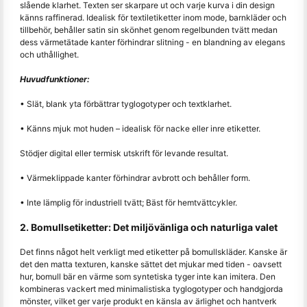
slående klarhet. Texten ser skarpare ut och varje kurva i din design
känns raffinerad. Idealisk för textiletiketter inom mode, barnkläder och
tillbehör, behåller satin sin skönhet genom regelbunden tvätt medan
dess värmetätade kanter förhindrar slitning - en blandning av elegans
och uthållighet.
Huvudfunktioner:
• Slät, blank yta förbättrar tyglogotyper och textklarhet.
• Känns mjuk mot huden – idealisk för nacke eller inre etiketter.
Stödjer digital eller termisk utskrift för levande resultat.
• Värmeklippade kanter förhindrar avbrott och behåller form.
• Inte lämplig för industriell tvätt; Bäst för hemtvättcykler.
2. Bomullsetiketter: Det miljövänliga och naturliga valet
Det finns något helt verkligt med etiketter på bomullskläder. Kanske är
det den matta texturen, kanske sättet det mjukar med tiden - oavsett
hur, bomull bär en värme som syntetiska tyger inte kan imitera. Den
kombineras vackert med minimalistiska tyglogotyper och handgjorda
mönster, vilket ger varje produkt en känsla av ärlighet och hantverk