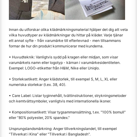
Innan du utforskar olika klädmärkningsmaterial hjälper det dig att veta
vilka huvudtyper av klädmärkningar du hittar på kläder. Varje tjänar
ett annat syfte - från varumärke till efterlevnad - men tillsammans
formar de hur din produkt kommunicerar med kunderna.
• Huvudteknik: Vanligtvis sydd på kragen eller midjan, som visar
varumärkets namn eller logotyp - kärnan i varumärkesidentiteten.
Exempel: LOGO-etiketter från H&M, Nike eller Uniqlo.
• Storleksetikett: Anger klädstorlek, till exempel S, M, L, XL eller
numeriska storlekar (t.ex. 38, 40).
• Care Label: Listar tyginnehåll, tvättinstruktioner, strykningsmetoder
och kemtvättsymboler, vanligtvis med internationella ikoner.
• Kompositionsetikett: Visar tygsammansättning, t.ex. "100% bomull"
eller "80% polyester, 20% spandex."
Ursprungslandsmärkning: Anger tillverkningslandet, till exempel
"Tillverkat i Kina" eller "Tillverkat i Bangladesh".