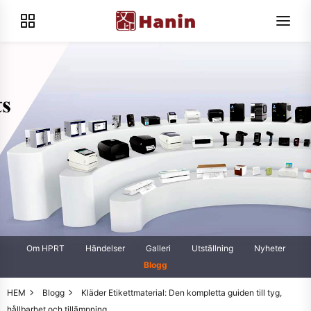
Om HPRT
Händelser
Galleri
Utställning
Nyheter
Blogg
HEM
Blogg
Kläder Etikettmaterial: Den kompletta guiden till tyg,
hållbarhet och tillämpning