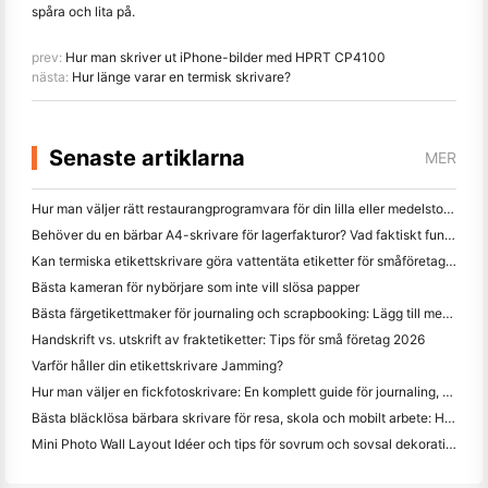
spåra och lita på.
prev:
Hur man skriver ut iPhone-bilder med HPRT CP4100
nästa:
Hur länge varar en termisk skrivare?
Senaste artiklarna
MER
Hur man väljer rätt restaurangprogramvara för din lilla eller medelstora restaurang
Behöver du en bärbar A4-skrivare för lagerfakturor? Vad faktiskt fungerar
Kan termiska etikettskrivare göra vattentäta etiketter för småföretagsprodukter?
Bästa kameran för nybörjare som inte vill slösa papper
Bästa färgetikettmaker för journaling och scrapbooking: Lägg till mer färg på varje sida
Handskrift vs. utskrift av fraktetiketter: Tips för små företag 2026
Varför håller din etikettskrivare Jamming?
Hur man väljer en fickfotoskrivare: En komplett guide för journaling, resor och iPhone-användare
Bästa bläcklösa bärbara skrivare för resa, skola och mobilt arbete: Hanin MT620 Pro Review
Mini Photo Wall Layout Idéer och tips för sovrum och sovsal dekoration