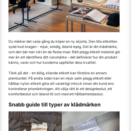
Du märker det varje gång du köper en ny skjorta. Den lilla etiketten
sydd inuti kragen - mjuk, smidig, ibland repig. Det är din klädmärke,
och den bär mer vikt än de flesta inser. Rätt plagg etikett material gör
mer än att identifiera ditt varumärke – det definierar hur din produkt
känns, varar och hur kunderna uppfattar dess kvalitet.
Tänk på det - en billig, kliande etikett kan förstöra en annars
premiumbit. På andra sidan kan en mjuk satin plagg etikett eller
hållbar nylon etikett göra ett varaktigt intryck innan din kund ens
kontrollerar prismärkningen. Att välja rätt är ett designbeslut, ett
komfortbeslut och ibland till och med ett hållbarhetsbeslut.
Snabb guide till typer av klädmärken