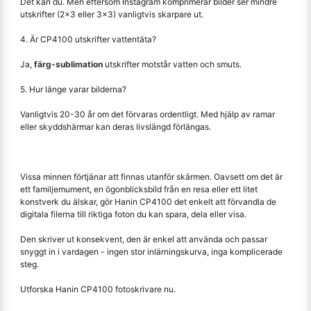
Det kan du. Men eftersom Instagram komprimerar bilder ser mindre
utskrifter (2x3 eller 3x3) vanligtvis skarpare ut.
4. Är CP4100 utskrifter vattentäta?
Ja,
färg-sublimation
utskrifter motstår vatten och smuts.
5. Hur länge varar bilderna?
Vanligtvis 20-30 år om det förvaras ordentligt. Med hjälp av ramar
eller skyddshärmar kan deras livslängd förlängas.
Vissa minnen förtjänar att finnas utanför skärmen. Oavsett om det är
ett familjemument, en ögonblicksbild från en resa eller ett litet
konstverk du älskar, gör Hanin CP4100 det enkelt att förvandla de
digitala filerna till riktiga foton du kan spara, dela eller visa.
Den skriver ut konsekvent, den är enkel att använda och passar
snyggt in i vardagen - ingen stor inlärningskurva, inga komplicerade
steg.
Utforska Hanin CP4100 fotoskrivare nu.