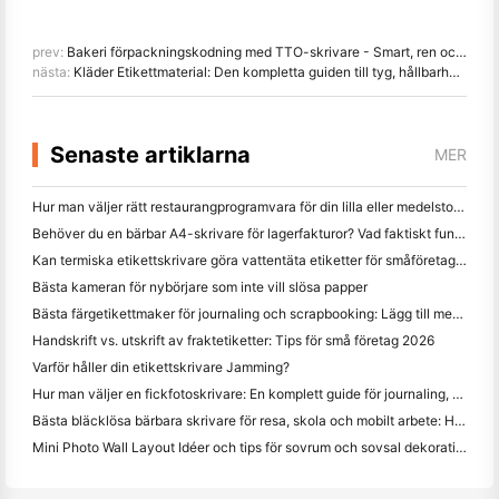
prev:
Bakeri förpackningskodning med TTO-skrivare - Smart, ren och tillförlitlig
nästa:
Kläder Etikettmaterial: Den kompletta guiden till tyg, hållbarhet och tillämpning
Senaste artiklarna
MER
Hur man väljer rätt restaurangprogramvara för din lilla eller medelstora restaurang
Behöver du en bärbar A4-skrivare för lagerfakturor? Vad faktiskt fungerar
Kan termiska etikettskrivare göra vattentäta etiketter för småföretagsprodukter?
Bästa kameran för nybörjare som inte vill slösa papper
Bästa färgetikettmaker för journaling och scrapbooking: Lägg till mer färg på varje sida
Handskrift vs. utskrift av fraktetiketter: Tips för små företag 2026
Varför håller din etikettskrivare Jamming?
Hur man väljer en fickfotoskrivare: En komplett guide för journaling, resor och iPhone-användare
Bästa bläcklösa bärbara skrivare för resa, skola och mobilt arbete: Hanin MT620 Pro Review
Mini Photo Wall Layout Idéer och tips för sovrum och sovsal dekoration