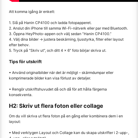
Att komma igång är enkelt:
1. Slå på Hanin CP4100 och ladda fotopapperet.
2. Anslut din iPhone till samma Wi-Fi-nätverk eller par med Bluetooth.
3. Öppna HeyPhoto-appen och välj sedan “Hanin CP4100.”
4. Välj dina bilder → justera beskärning, ljusstyrka, filter eller layout
efter behov.
5. Tryck på "Skriv ut", och ditt 4 × 6" foto börjar skriva ut.
Tips för utskrift
• Använd originalbilder när det är möjligt – skärmdumpar eller
komprimerade bilder kan visa förlust av detaljer.
• Rengör utskriftshuvudet då och då för att hålla färgerna
konsekventa.
H2: Skriv ut flera foton eller collage
Om du vill skriva ut flera foton på en gång eller kombinera dem i en
layout:
• Med verktygen Layout och Collage kan du skapa utskrifter i 2-upp-,