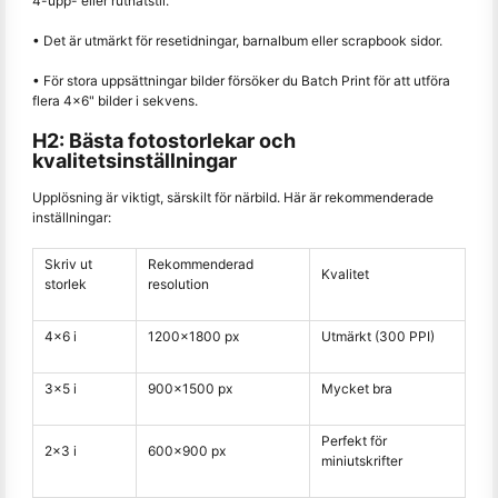
4-upp- eller rutnätstil.
• Det är utmärkt för resetidningar, barnalbum eller scrapbook sidor.
• För stora uppsättningar bilder försöker du Batch Print för att utföra
flera 4×6" bilder i sekvens.
H2: Bästa fotostorlekar och
kvalitetsinställningar
Upplösning är viktigt, särskilt för närbild. Här är rekommenderade
inställningar:
Skriv ut
Rekommenderad
Kvalitet
storlek
resolution
4×6 i
1200×1800 px
Utmärkt (300 PPI)
3×5 i
900×1500 px
Mycket bra
Perfekt för
2x3 i
600×900 px
miniutskrifter