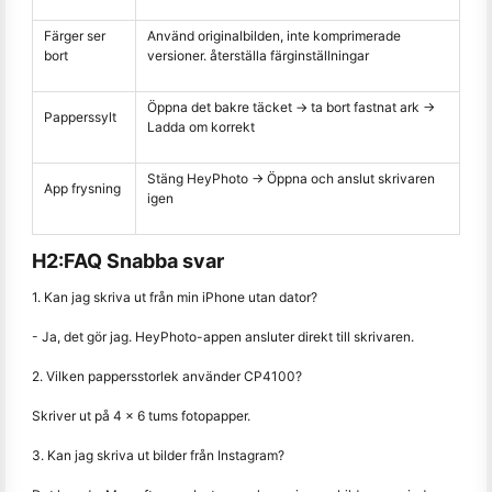
Färger ser
Använd originalbilden, inte komprimerade
bort
versioner. återställa färginställningar
Öppna det bakre täcket → ta bort fastnat ark →
Papperssylt
Ladda om korrekt
Stäng HeyPhoto → Öppna och anslut skrivaren
App frysning
igen
H2:FAQ Snabba svar
1. Kan jag skriva ut från min iPhone utan dator?
- Ja, det gör jag. HeyPhoto-appen ansluter direkt till skrivaren.
2. Vilken pappersstorlek använder CP4100?
Skriver ut på 4 x 6 tums fotopapper.
3. Kan jag skriva ut bilder från Instagram?