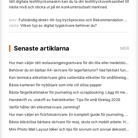
rätt digitala textiltrycksmaskin kan du ta din textiltrycksverksamhet till
nästa nivå och sticka ut på en konkurrensutsatt marknad.
prev:
Fullständig direkt-till-tyg tryckprocess och Rekommendation om digital textilskrivare
nästa:
Vilken typ av digital tygskrivare behöver du?
Senaste artiklarna
MER
Hur man väljer rätt restaurangprogramvara för din lilla eller medelstora restaurang
Behöver du en bärbar A4-skrivare för lagerfakturor? Vad faktiskt fungerar
Kan termiska etikettskrivare göra vattentäta etiketter för småföretagsprodukter?
Bästa kameran för nybörjare som inte vill slösa papper
Bästa färgetikettmaker för journaling och scrapbooking: Lägg till mer färg på varje sida
Handskrift vs. utskrift av fraktetiketter: Tips för små företag 2026
Varför håller din etikettskrivare Jamming?
Hur man väljer en fickfotoskrivare: En komplett guide för journaling, resor och iPhone-användare
Bästa bläcklösa bärbara skrivare för resa, skola och mobilt arbete: Hanin MT620 Pro Review
Mini Photo Wall Layout Idéer och tips för sovrum och sovsal dekoration