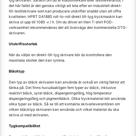
tyg skrivaren. Särskilt om du är klädtillverkare eller textilleverantör, i
det här fallet är det ganska viktigt att leta efter en industriell direkt-
till-textilskrivare som kan producera utskrifter snabbt utan att offra
kvaliteten. HPRT DA188S roll-to-roll direkt till-tyg tryckmaskin kan
skriva ut upp till 1080 ㎡/ h. Om du driver en liten T-shirt POD-
verksamhet rekommenderas det att överväga den kommersiella DTG-
skrivaren.
Utskriftsstorlek
När du väljer en direkt-till-tyg skrivare bör du kontrollera den
maximala storlek den kan rymma.
Bläcktyp
Den typ av bläck skrivaren kan använda är också en viktig faktor att
tänka på. Det finns huvudsakligen fem typer av bläck, inklusive
reaktivt bläck, syrat bläck, dispergeringsfärg, hög temperatur
dispergeringsfärg och pigmentbläck. Olika tryckmaterial bör använda
olika typer av bläck. Så se till att kontakta skrivarleverantören om
vilken bläcktyp skrivaren kan använda och vilket material du ska
skriva ut med skrivaren.
Tygkompatibilitet