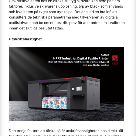
Utskriftskvaliteten hos en direkt-till-tyg skrivare kan bero på flera
faktorer, inklusive skrivarens upplösning, typ av bläck som används
och kvaliteten på tyget som trycks på. Det är alltid en bra idé att
konsultera de tekniska parametrarna med tillverkaren av digitala
textilskrivare och be om ett utskriftsprov för att kontrollera kvaliteten
innan det slutliga beslutet fattas.
Utskriftshastighet
Den tredje faktorn att tänka på är utskriftshastigheten hos direkt-till-