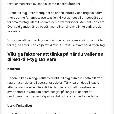
textilier med hjälp av specialiserad bläckstråleteknik.
Direkt-till-tyg utskrift erbjuder en snabb, effektiv och högkvalitativ
trycklösning för anpassade textilier, vilket gör det till ett populärt val
för små företag, klädtillverkare och privatpersoner. Men det kan vara
överväldigande när du bestämmer vilken direkt-till-tyg skrivare du
ska välja.
Vi hoppas att den här bloggen kommer att vara en användbar guide
för dig, så att du kan välja rätt direkt-till-textil skrivare för ditt företag.
Viktiga faktorer att tänka på när du väljer en
direkt-till-tyg skrivare
Kostnad
Generellt kan en högkvalitativ direkt-till-tyg skrivare kosta allt från
några tusen dollar till tiotusentals dollar. Tänk på att det billigaste
alternativet kanske inte alltid är det bästa och att investera i en
avancerad skrivare kan spara pengar på lång sikt genom att
producera utskrifter av högre kvalitet och kräva mindre underhåll.
Utskriftskvalitet