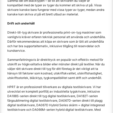
Samma idé om bläcktypen – se till att skrivaren du väljer är
kompatibel med de typer av tyger du kommer att skriva ut på. Vissa
skrivare kanske bara fungerar med vissa typer av tyger, medan andra
kanske kan skriva ut på ett brett utbud av material.
Drift och underhåll
Direkt-till-tyg skrivare är professionella print-on-tyg maskiner som
vanligtvis kräver erfaren teknisk personal att använda och underhålla.
Därför rekommenderas att köpa en skrivare som är lätt att underhålla
och har bra supportalternativ, inklusive tillgång till reservdelar och
kundservice.
Sammanfattningsvis är direkttryck en populär och effektiv metod för
utskrift av högkvalitativa bilder eller mönster direkt på textilier. När du
väljer rätt skrivare direkt till tyg för ditt företag är det viktigt att ta
hänsyn till faktorer som kostnad, utskriftskvalitet, utskriftshastighet,
utskriftsstorlek, bläcktyp, tygkompatibilitet samt drift och underhåll.
HPRT är en professionell tillverkare av digitala textilskrivare. Vi har
utvecklat en komplett portfölj av industriella tygskrivare, inklusive
DA188S-serien direkt till tyg digital textilskrivare, DA182T-serien
färgsublimering digital textilskrivare, DA067D-serien direkt till plagg
digital textilskrivare, DA067D Hybrid Series skärm + digital integrerad
textilskrivare och DA066M-serien hybrid digital textilskrivare. Med